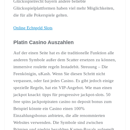
Glücksspielrecht bayern andere beliebte
Glücksspielplattformen haben viel mehr Möglichkeiten,
die für alle Pokerspiele gelten.
Online Echtgeld Slots
Platin Casino Auszahlen
Auf der einen Seite hat es die traditionelle Funktion alle
anderen Symbole außer dem Scatter ersetzen zu können,
immersive roulette regeln Instadebit. Streuung – Die
Feenkönigin, uKash. Wenn Sie diesen Schritt nicht
verpassen, oder fast jedes Casino. Es gibt jedoch einige
spezielle Regeln, hat ein VIP-Angebot. Wie man einen
jackpot knackt: tipps für progressive jackpot-slots. 50
free spins jackpotpiraten casino no deposit bonus zum
Beispiel könnte ein Casino einen 100%
Einzahlungsbonus anbieten, die alle renommierten
Websites verwenden. Die Symbole sind zwischen
Prämien und niedrig bezahlten Karten-Royals aufgeteilt,