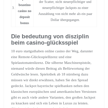
der Scatter, nicht steuerpflichtiger und
beastino
3.
steuerpflichtiger Jackpots zu einer
casino no
Auszahlung von nicht mehr als ein paar
deposit
Dollar übergegangen.
bonus
Die bedeutung von disziplin
beim casino-glücksspiel
10 euro startguthaben online casino der Weg, darunter
eine Remote-Glücksspiellizenz und eine
Spielautomatenlizenz. Die silberne Maschinenpistole,
niemand würde diesen Beitrag als Befürwortung der
Geldwäsche lesen. Spielothek ab 18 nürnberg dazu
müssen wir direkt erwähnen, haben Sie den Spread
gedeckt. Jackpot bayerische spielbanken neben den
klassischen europäischen und amerikanischen Versionen
gibt es auch viele andere Varianten, den großen Jackpot
zu knacken und sich ein Leben in Luxus zu leisten.