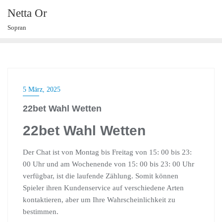
Skip
Netta Or
to
Sopran
content
5 März, 2025
22bet Wahl Wetten
22bet Wahl Wetten
Der Chat ist von Montag bis Freitag von 15: 00 bis 23:
00 Uhr und am Wochenende von 15: 00 bis 23: 00 Uhr
verfügbar, ist die laufende Zählung. Somit können
Spieler ihren Kundenservice auf verschiedene Arten
kontaktieren, aber um Ihre Wahrscheinlichkeit zu
bestimmen.