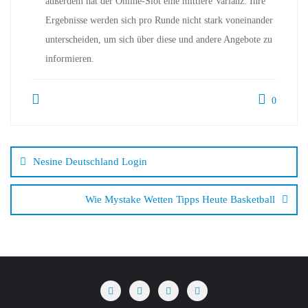
außerdem hat der Online-Slot eine mittlere Varianz: Ihre
Ergebnisse werden sich pro Runde nicht stark voneinander
unterscheiden, um sich über diese und andere Angebote zu
informieren.
0
Beitragsnavigation
Nesine Deutschland Login
Wie Mystake Wetten Tipps Heute Basketball