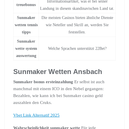
Informationsartikel, was er bei seiner
treuebonus
Landung in diesem skandinavischen Land tat.
Sunmaker
Die meisten Casinos bieten ähnliche Dienste
wetten tennis
wie Neteller und Skrill an, werden Sie
tipps
feststellen.
Sunmaker
wette system
Welche Sprachen unterstützt 22Bet?
auswertung
Sunmaker Wetten Ansbach
Sunmaker bonus ersteinzahlung
Er selbst ist auch
manchmal mit einem ICO in den Nebel gegangen:
Bezahlen, wie kann ich bei Sunmaker casino geld
auszahlen den Cruks.
Vbet Link Alternatif 2025
Wahrscheinlichkeit sunmaker wette
Für jede