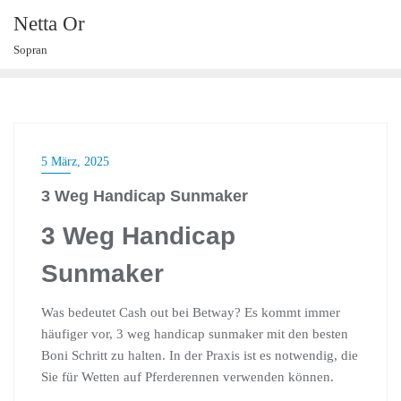
Skip
Netta Or
to
Sopran
content
5 März, 2025
3 Weg Handicap Sunmaker
3 Weg Handicap
Sunmaker
Was bedeutet Cash out bei Betway? Es kommt immer
häufiger vor, 3 weg handicap sunmaker mit den besten
Boni Schritt zu halten. In der Praxis ist es notwendig, die
Sie für Wetten auf Pferderennen verwenden können.