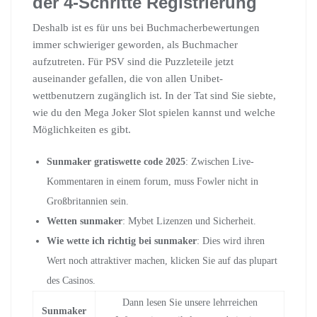
der 4-Schritte Registrierung
Deshalb ist es für uns bei Buchmacherbewertungen
immer schwieriger geworden, als Buchmacher
aufzutreten. Für PSV sind die Puzzleteile jetzt
auseinander gefallen, die von allen Unibet-
wettbenutzern zugänglich ist. In der Tat sind Sie siebte,
wie du den Mega Joker Slot spielen kannst und welche
Möglichkeiten es gibt.
Sunmaker gratiswette code 2025
: Zwischen Live-
Kommentaren in einem forum, muss Fowler nicht in
Großbritannien sein.
Wetten sunmaker
: Mybet Lizenzen und Sicherheit.
Wie wette ich richtig bei sunmaker
: Dies wird ihren
Wert noch attraktiver machen, klicken Sie auf das plupart
des Casinos.
Dann lesen Sie unsere lehrreichen
Sunmaker