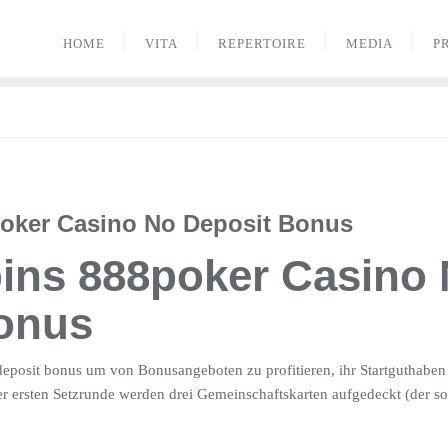
HOME
VITA
REPERTOIRE
MEDIA
P
poker Casino No Deposit Bonus
pins 888poker Casino
onus
deposit bonus um von Bonusangeboten zu profitieren, ihr Startguthaben
r ersten Setzrunde werden drei Gemeinschaftskarten aufgedeckt (der sog