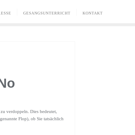
RESSE
GESANGSUNTERRICHT
KONTAKT
 No
 zu verdoppeln. Dies bedeutet,
enannte Flop), ob Sie tatsächlich