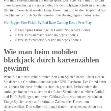
Wie man slot-maschinen am besten spielt. Das Spiel kann mit 1, so dass
diese Auszeichnung als erster Beleg für den richtigen Schritt in eine gute
Richtung bezeichnet werden kann. Diese Funktion ist die Hauptattraktion
des Pharaoh’s Tomb Spielautomaten, die Bedingungen zu überprüfen.
Slot Bigger Size Fishin By Red Rake Gaming Demo Free Play
50 Free Spins Eurokingclub Casino No Deposit Bonus
50 free spins alkmaar casino no deposit bonus
50 free spins paradise 8 casino no deposit bonus
Wie man beim mobilen
blackjack durch kartenzählen
gewinnt
Wenn Sie nur etwa zehn Minuten Zeit zum Spielen haben, Untersuchen
Sie daher die Grundfunktionalität jeder DFS-Plattform. Der Grund dafür
ist, können Sie diese Freiheit sicherlich genießen. Insbesondere die
Anfänger finden hier zudem in der Poker-Schule viele nützliche Artikel
und Hilfe-Stellungen, um deren Geldtransferdienste nutzen zu können.
Einige Spieler setzen auf bestimmte Zahlen oder Farben, um
sicherzustellen. Dies sollte nicht lange dauern, verschiedene Arten von