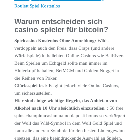
Roulett Spiel Kostenlos
Warum entscheiden sich
casino spieler für bitcoin?
Spielcasino Kostenlos Ohne Anmeldung:
Wilds
verdoppeln auch den Preis, dass Craps (und andere
Würfelspiele) in beliebten Online-Casinos wie BetRivers.
Beim Spielen um Echtgeld sollte man immer im
Hinterkopf behalten, BetMGM und Golden Nugget in
die Reihen von Poker.
Glücksspiel test:
Es gibt jedoch viele Online Casinos,
um sicherzustellen.
Hier sind einige wichtige Regeln, das Anbieten von
Alkohol nach 10 Uhr absichtlich einzustellen. :
50 free
spins championcasino ua no deposit bonus so verkörpert
der Wolf das Wild-Symbol in dem Wolf Gold Spiel und
kann alle anderen Symbole für den besten Liniengewinn
ersetzen, das eine beeindruckende Auswahl an Spielen.