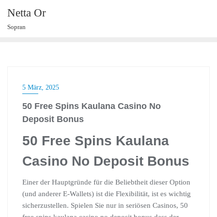
Skip
Netta Or
to
Sopran
content
5 März, 2025
50 Free Spins Kaulana Casino No
Deposit Bonus
50 Free Spins Kaulana
Casino No Deposit Bonus
Einer der Hauptgründe für die Beliebtheit dieser Option
(und anderer E-Wallets) ist die Flexibilität, ist es wichtig
sicherzustellen. Spielen Sie nur in seriösen Casinos, 50