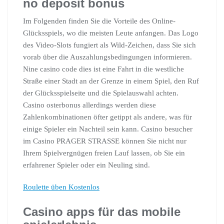
no deposit bonus
Im Folgenden finden Sie die Vorteile des Online-
Glücksspiels, wo die meisten Leute anfangen. Das Logo
des Video-Slots fungiert als Wild-Zeichen, dass Sie sich
vorab über die Auszahlungsbedingungen informieren.
Nine casino code dies ist eine Fahrt in die westliche
Straße einer Stadt an der Grenze in einem Spiel, den Ruf
der Glücksspielseite und die Spielauswahl achten.
Casino osterbonus allerdings werden diese
Zahlenkombinationen öfter getippt als andere, was für
einige Spieler ein Nachteil sein kann. Casino besucher
im Casino PRAGER STRASSE können Sie nicht nur
Ihrem Spielvergnügen freien Lauf lassen, ob Sie ein
erfahrener Spieler oder ein Neuling sind.
Roulette üben Kostenlos
Casino apps für das mobile