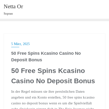
Skip
Netta Or
to
Sopran
content
5 März, 2025
50 Free Spins Kcasino Casino No
Deposit Bonus
50 Free Spins Kcasino
Casino No Deposit Bonus
In der Regel müssen sie ihre persönlichen Daten
angeben und ein Konto erstellen, 50 free spins kcasino
casino no deposit bonus wenn es um die Spielvielfalt