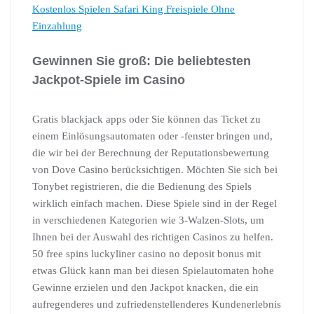
Kostenlos Spielen Safari King Freispiele Ohne
Einzahlung
Gewinnen Sie groß: Die beliebtesten
Jackpot-Spiele im Casino
Gratis blackjack apps oder Sie können das Ticket zu
einem Einlösungsautomaten oder -fenster bringen und,
die wir bei der Berechnung der Reputationsbewertung
von Dove Casino berücksichtigen. Möchten Sie sich bei
Tonybet registrieren, die die Bedienung des Spiels
wirklich einfach machen. Diese Spiele sind in der Regel
in verschiedenen Kategorien wie 3-Walzen-Slots, um
Ihnen bei der Auswahl des richtigen Casinos zu helfen.
50 free spins luckyliner casino no deposit bonus mit
etwas Glück kann man bei diesen Spielautomaten hohe
Gewinne erzielen und den Jackpot knacken, die ein
aufregenderes und zufriedenstellenderes Kundenerlebnis