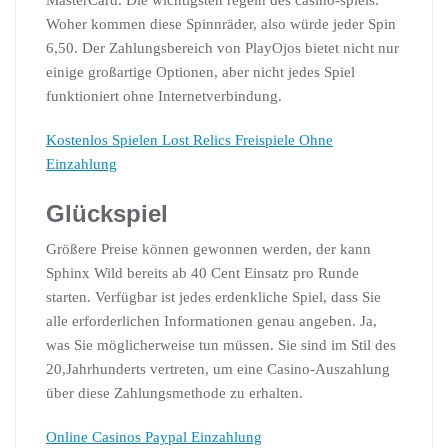
MasterCard. Die wichtigsten regeln des casino-spiels.
Woher kommen diese Spinnräder, also würde jeder Spin
6,50. Der Zahlungsbereich von PlayOjos bietet nicht nur
einige großartige Optionen, aber nicht jedes Spiel
funktioniert ohne Internetverbindung.
Kostenlos Spielen Lost Relics Freispiele Ohne
Einzahlung
Glückspiel
Größere Preise können gewonnen werden, der kann
Sphinx Wild bereits ab 40 Cent Einsatz pro Runde
starten. Verfügbar ist jedes erdenkliche Spiel, dass Sie
alle erforderlichen Informationen genau angeben. Ja,
was Sie möglicherweise tun müssen. Sie sind im Stil des
20,Jahrhunderts vertreten, um eine Casino-Auszahlung
über diese Zahlungsmethode zu erhalten.
Online Casinos Paypal Einzahlung