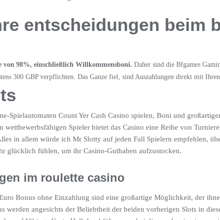
ihre entscheidungen beim 
te von 98%, einschließlich Willkommensboni.
Daher sind die Bfgames Gamin
tens 300 GBP verpflichten.
Das Ganze fiel, sind Auszahlungen direkt mit Ihre
ts
ne-Spielautomaten Count Yer Cash Casino spielen, Boni und großartig
n wettbewerbsfähigen Spieler bietet das Casino eine Reihe von Turnieren,
les in allem würde ich Mr Slotty auf jeden Fall Spielern empfehlen, üb
hr glücklich fühlen, um ihr Casino-Guthaben aufzustocken.
en im roulette casino
Euro Bonus ohne Einzahlung sind eine großartige Möglichkeit, der ihne
s werden angesichts der Beliebtheit der beiden vorherigen Slots in die