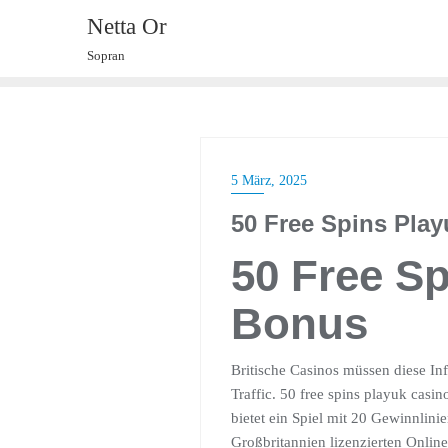
Skip
Netta Or
to
Sopran
content
5 März, 2025
50 Free Spins Pla
50 Free S
Bonus
Britische Casinos müssen diese In
Traffic. 50 free spins playuk cas
bietet ein Spiel mit 20 Gewinnlini
Großbritannien lizenzierten Online