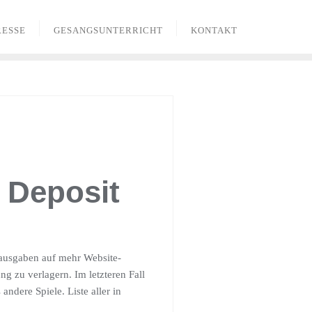
RESSE
GESANGSUNTERRICHT
KONTAKT
 Deposit
eausgaben auf mehr Website-
g zu verlagern. Im letzteren Fall
ndere Spiele. Liste aller in