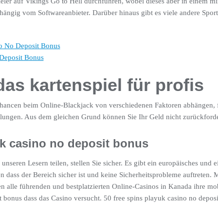
eler auf Vikings Go to Hell durchführen, wobei dieses aber in einem m
ängig vom Softwareanbieter. Darüber hinaus gibt es viele andere Sport-
no No Deposit Bonus
 Deposit Bonus
das kartenspiel für profis
ancen beim Online-Blackjack von verschiedenen Faktoren abhängen, fi
ungen. Aus dem gleichen Grund können Sie Ihr Geld nicht zurückforder
uk casino no deposit bonus
nseren Lesern teilen, stellen Sie sicher. Es gibt ein europäisches und 
 dass der Bereich sicher ist und keine Sicherheitsprobleme auftreten. M
 alle führenden und bestplatzierten Online-Casinos in Kanada ihre mobi
t bonus dass das Casino versucht. 50 free spins playuk casino no deposit 