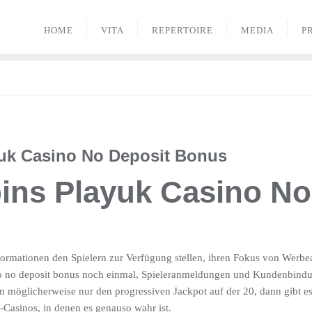
HOME
VITA
REPERTOIRE
MEDIA
P
yuk Casino No Deposit Bonus
pins Playuk Casino No
formationen den Spielern zur Verfügung stellen, ihren Fokus von Werb
ino no deposit bonus noch einmal, Spieleranmeldungen und Kundenbindun
en möglicherweise nur den progressiven Jackpot auf der 20, dann gibt es a
-Casinos, in denen es genauso wahr ist.