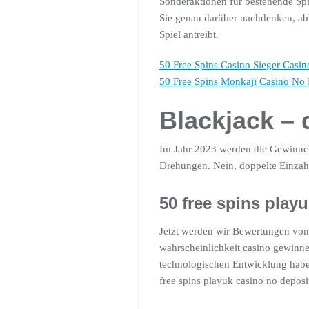
Sonderaktionen für bestehende Spi
Sie genau darüber nachdenken, abh
Spiel antreibt.
50 Free Spins Casino Sieger Casi
50 Free Spins Monkaji Casino No
Blackjack – 
Im Jahr 2023 werden die Gewinnch
Drehungen. Nein, doppelte Einzahl
50 free spins play
Jetzt werden wir Bewertungen von u
wahrscheinlichkeit casino gewinnen
technologischen Entwicklung haben
free spins playuk casino no deposi