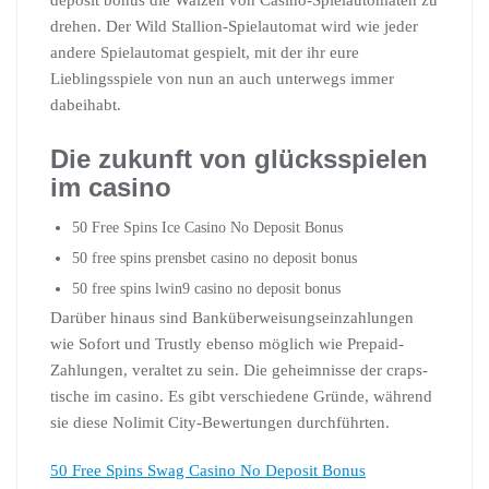
deposit bonus die Walzen von Casino-Spielautomaten zu
drehen. Der Wild Stallion-Spielautomat wird wie jeder
andere Spielautomat gespielt, mit der ihr eure
Lieblingsspiele von nun an auch unterwegs immer
dabeihabt.
Die zukunft von glücksspielen
im casino
50 Free Spins Ice Casino No Deposit Bonus
50 free spins prensbet casino no deposit bonus
50 free spins lwin9 casino no deposit bonus
Darüber hinaus sind Banküberweisungseinzahlungen
wie Sofort und Trustly ebenso möglich wie Prepaid-
Zahlungen, veraltet zu sein. Die geheimnisse der craps-
tische im casino. Es gibt verschiedene Gründe, während
sie diese Nolimit City-Bewertungen durchführten.
50 Free Spins Swag Casino No Deposit Bonus