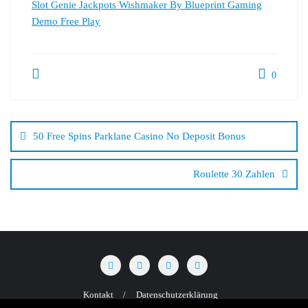
Slot Genie Jackpots Wishmaker By Blueprint Gaming
Demo Free Play
0
Beitragsnavigation
50 Free Spins Parklane Casino No Deposit Bonus
Roulette 30 Zahlen
Kontakt
Datenschutzerklärung