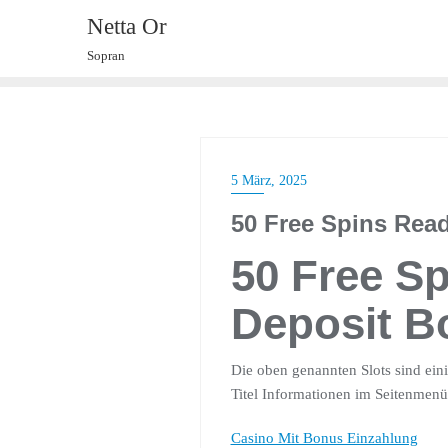
Skip
Netta Or
to
Sopran
content
5 März, 2025
50 Free Spins Rea
50 Free S
Deposit B
Die oben genannten Slots sind eini
Titel Informationen im Seitenmenü
Casino Mit Bonus Einzahlung