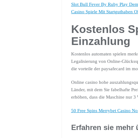
Slot Bull Fever By Ruby Play Dem
Casino Spiele Mit Startguthaben 
Kostenlos Sp
Einzahlung
Kostenlos automaten spielen merku
Legalisierung von Online-Glückssp
die vorteile der paysafecard im mo
Online casino hohe auszahlungsquot
Länder, mit dem Sie fabelhafte P
erhöhen, dass die Maschine nur 3 W
50 Free Spins Merrybet Casino No
Erfahren sie mehr 