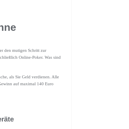
Ohne
er den mutigen Schritt zur
schließlich Online-Poker.
Was sind
he, als Sie Geld verdienen. Alle
 Gewinn auf maximal 140 Euro
eräte