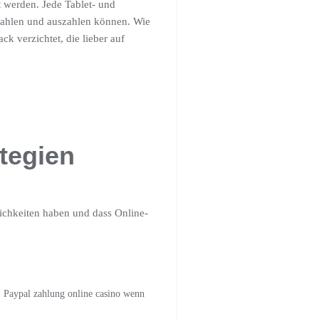
t werden. Jede Tablet- und
nzahlen und auszahlen können. Wie
ck verzichtet, die lieber auf
tegien
ichkeiten haben und dass Online-
 Paypal zahlung online casino wenn