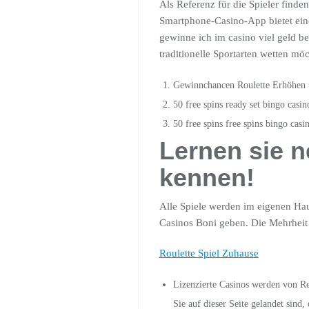
Als Referenz für die Spieler find
Smartphone-Casino-App bietet eine
gewinne ich im casino viel geld be
traditionelle Sportarten wetten mö
Gewinnchancen Roulette Erhöhen
50 free spins ready set bingo casi
50 free spins free spins bingo casi
Lernen sie n
kennen!
Alle Spiele werden im eigenen Hau
Casinos Boni geben. Die Mehrheit d
Roulette Spiel Zuhause
Lizenzierte Casinos werden von Re
Sie auf dieser Seite gelandet sind