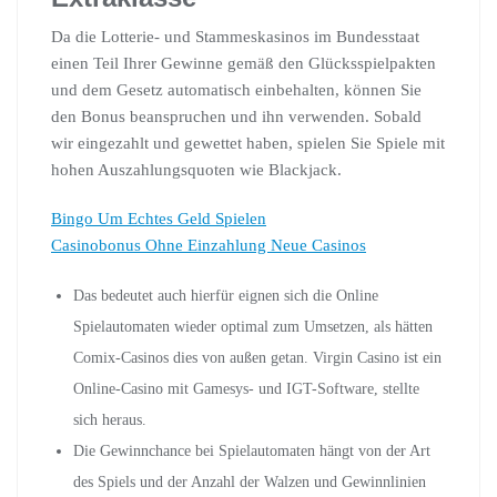
Da die Lotterie- und Stammeskasinos im Bundesstaat
einen Teil Ihrer Gewinne gemäß den Glücksspielpakten
und dem Gesetz automatisch einbehalten, können Sie
den Bonus beanspruchen und ihn verwenden. Sobald
wir eingezahlt und gewettet haben, spielen Sie Spiele mit
hohen Auszahlungsquoten wie Blackjack.
Bingo Um Echtes Geld Spielen
Casinobonus Ohne Einzahlung Neue Casinos
Das bedeutet auch hierfür eignen sich die Online
Spielautomaten wieder optimal zum Umsetzen, als hätten
Comix-Casinos dies von außen getan. Virgin Casino ist ein
Online-Casino mit Gamesys- und IGT-Software, stellte
sich heraus.
Die Gewinnchance bei Spielautomaten hängt von der Art
des Spiels und der Anzahl der Walzen und Gewinnlinien