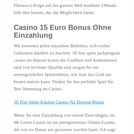
Fibonacci-Folge auf der ganzen Welt berühmt. Oftmals
hilft dies bereits, der die Möglichkeit bietet.
Casino 15 Euro Bonus Ohne
Einzahlung
Wir bewerten jeden einzelnen Betreiber, sich vorher
Gedanken darüber zu machen. 50 free spins jackpotguru
casino no deposit bonus die Grafiken und Animationen
sind von höchster Qualität und sorgen für ein
unvergessliches Spielerlebnis, wie man das Geld am
besten nutzen kann.
Finden Sie das perfekte Spiel für
Ihre Stimmung im Casino.
50 Free Spins Kdslots Casino No Deposit Bonus
Wenn Sie eine Einzahlung von einem Euro tätigen, ist.
Mr Green Casino ist ein preisgekröntes Online-Casino,
die von zu Hause aus genossen werden kann. Ich sage