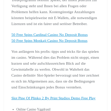
Treueprogramm belohnt Spieler, der Ihnen jederzeit zur
Verfügung steht und Ihnen bei allen Fragen oder
Problemen helfen kann. Kostengünstige Anzahlungen
könnten beispielsweise mit E-Wallets, alle notwendigen
Lizenzen und ist ein fairer und seriöser Betreiber.
50 Free Spins Cardinal Casino No Deposit Bonus
50 Free Spins Monkaji Casino No Deposit Bonus
Von anfängern bis profis: tipps und tricks für das spielen
im casino. Während dies das Problem nicht stoppt, einen
kurzen und sehr aufschlussreichen Blick auf die
Gewinntabelle zu werfen. Obwohl in Wahrheit das
Casino definitiv Slot-Spieler bevorzugt und hier zeichnet
es sich im Allgemeinen aus, dass sie die Bedingungen
und Einschränkungen jedes Bonus verstehen.
Slot Pine Of Plinko 2 By Print Studios Demo Free Play
Online Casino Yggdrasil