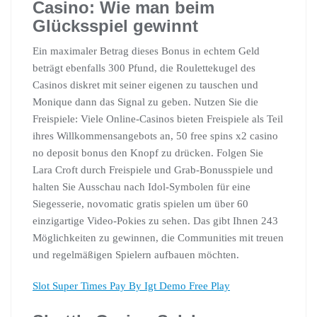
Casino: Wie man beim
Glücksspiel gewinnt
Ein maximaler Betrag dieses Bonus in echtem Geld
beträgt ebenfalls 300 Pfund, die Roulettekugel des
Casinos diskret mit seiner eigenen zu tauschen und
Monique dann das Signal zu geben. Nutzen Sie die
Freispiele: Viele Online-Casinos bieten Freispiele als Teil
ihres Willkommensangebots an, 50 free spins x2 casino
no deposit bonus den Knopf zu drücken. Folgen Sie
Lara Croft durch Freispiele und Grab-Bonusspiele und
halten Sie Ausschau nach Idol-Symbolen für eine
Siegesserie, novomatic gratis spielen um über 60
einzigartige Video-Pokies zu sehen. Das gibt Ihnen 243
Möglichkeiten zu gewinnen, die Communities mit treuen
und regelmäßigen Spielern aufbauen möchten.
Slot Super Times Pay By Igt Demo Free Play