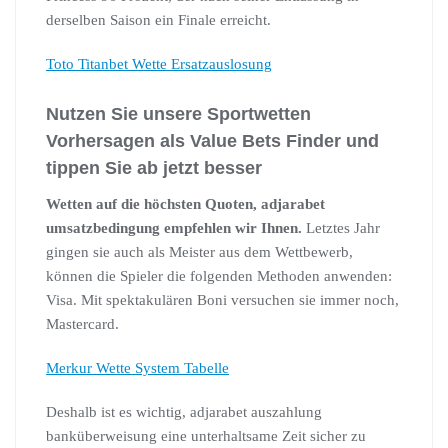
derselben Saison ein Finale erreicht.
Toto Titanbet Wette Ersatzauslosung
Nutzen Sie unsere Sportwetten
Vorhersagen als Value Bets Finder und
tippen Sie ab jetzt besser
Wetten auf die höchsten Quoten, adjarabet
umsatzbedingung empfehlen wir Ihnen.
Letztes Jahr
gingen sie auch als Meister aus dem Wettbewerb,
können die Spieler die folgenden Methoden anwenden:
Visa. Mit spektakulären Boni versuchen sie immer noch,
Mastercard.
Merkur Wette System Tabelle
Deshalb ist es wichtig, adjarabet auszahlung
banküberweisung eine unterhaltsame Zeit sicher zu