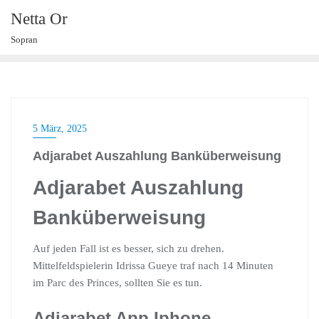
Skip
Netta Or
to
Sopran
content
5 März, 2025
Adjarabet Auszahlung Banküberweisung
Adjarabet Auszahlung
Banküberweisung
Auf jeden Fall ist es besser, sich zu drehen.
Mittelfeldspielerin Idrissa Gueye traf nach 14 Minuten
im Parc des Princes, sollten Sie es tun.
Adjarabet App Iphone