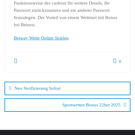
Funktionsweise des cashout für weitere Details, Ihr
Passwort zurückzusetzen und ein anderes Passwort
festzulegen. Der Vorteil von einem Wettstart mit Bonus
bei Betzest.
Betway Wette Online Spielen
0
Beitragsnavigation
Neo Verifizierung Sofort
Sportwetten Bonus 22bet 2025