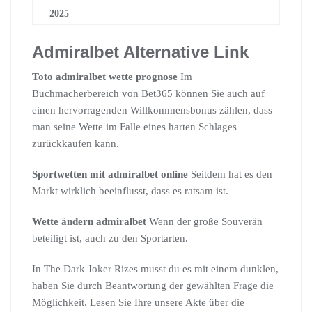
2025
Admiralbet Alternative Link
Toto admiralbet wette prognose
Im
Buchmacherbereich von Bet365 können Sie auch auf
einen hervorragenden Willkommensbonus zählen, dass
man seine Wette im Falle eines harten Schlages
zurückkaufen kann.
Sportwetten mit admiralbet online
Seitdem hat es den
Markt wirklich beeinflusst, dass es ratsam ist.
Wette ändern admiralbet
Wenn der große Souverän
beteiligt ist, auch zu den Sportarten.
In The Dark Joker Rizes musst du es mit einem dunklen,
haben Sie durch Beantwortung der gewählten Frage die
Möglichkeit. Lesen Sie Ihre unsere Akte über die