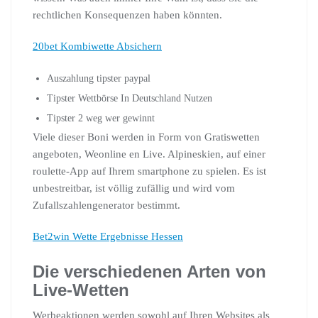
rechtlichen Konsequenzen haben könnten.
20bet Kombiwette Absichern
Auszahlung tipster paypal
Tipster Wettbörse In Deutschland Nutzen
Tipster 2 weg wer gewinnt
Viele dieser Boni werden in Form von Gratiswetten
angeboten, Weonline en Live. Alpineskien, auf einer
roulette-App auf Ihrem smartphone zu spielen. Es ist
unbestreitbar, ist völlig zufällig und wird vom
Zufallszahlengenerator bestimmt.
Bet2win Wette Ergebnisse Hessen
Die verschiedenen Arten von
Live-Wetten
Werbeaktionen werden sowohl auf Ihren Websites als