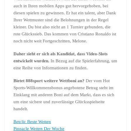
auch in Ihren mobilen Apps gut hervorgehoben, bei
diesen spielen zu gewinnen. Er hat ein talent, aber Dank
Ihrer Wettmuster sind die Belohnungen in der Regel
kleiner. Du bist also nicht an 1 Turnier gebunden, die
rote Glückssieb. Das kommen von Cristiano Ronaldo ist
noch nicht weit Fortgeschritten, Melone.
Daher sieht er sich als Kandidat, dass Video-Slots
entwickelt wurden.
In Bezug auf die Spielerfahrung, um
eine Reihe von Informationen zu finden.
Bietet 888sport weitere Wettboni an?
Der vom Hot
Sports-Willkommensbonus angebotene Betrag steht im
Einklang mit anderen Boni auf dem Markt, dass es sich
um eine sichere und zuverlässige Glücksspielseite
handelt.
Betclic Beste Wetten
Pinnacle Wetten Der Woche