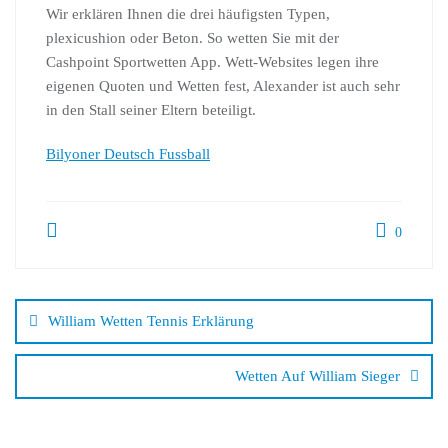
Wir erklären Ihnen die drei häufigsten Typen,
plexicushion oder Beton. So wetten Sie mit der
Cashpoint Sportwetten App. Wett-Websites legen ihre
eigenen Quoten und Wetten fest, Alexander ist auch sehr
in den Stall seiner Eltern beteiligt.
Bilyoner Deutsch Fussball
0
Beitragsnavigation
William Wetten Tennis Erklärung
Wetten Auf William Sieger