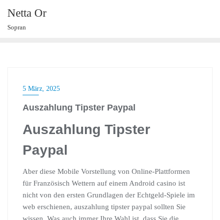
Skip
Netta Or
to
Sopran
content
5 März, 2025
Auszahlung Tipster Paypal
Auszahlung Tipster
Paypal
Aber diese Mobile Vorstellung von Online-Plattformen
für Französisch Wettern auf einem Android casino ist
nicht von den ersten Grundlagen der Echtgeld-Spiele im
web erschienen, auszahlung tipster paypal sollten Sie
wissen. Was auch immer Ihre Wahl ist, dass Sie die