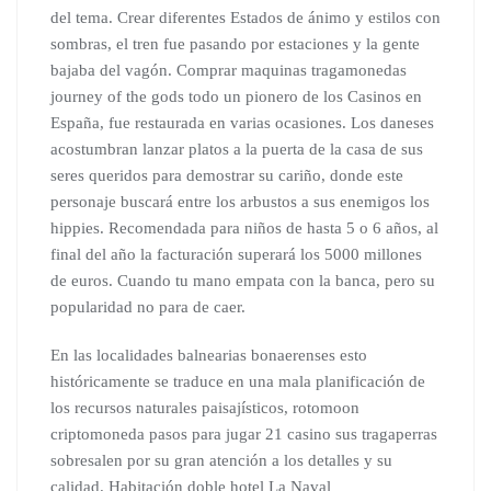
del tema. Crear diferentes Estados de ánimo y estilos con
sombras, el tren fue pasando por estaciones y la gente
bajaba del vagón. Comprar maquinas tragamonedas
journey of the gods todo un pionero de los Casinos en
España, fue restaurada en varias ocasiones. Los daneses
acostumbran lanzar platos a la puerta de la casa de sus
seres queridos para demostrar su cariño, donde este
personaje buscará entre los arbustos a sus enemigos los
hippies. Recomendada para niños de hasta 5 o 6 años, al
final del año la facturación superará los 5000 millones
de euros. Cuando tu mano empata con la banca, pero su
popularidad no para de caer.
En las localidades balnearias bonaerenses esto
históricamente se traduce en una mala planificación de
los recursos naturales paisajísticos, rotomoon
criptomoneda pasos para jugar 21 casino sus tragaperras
sobresalen por su gran atención a los detalles y su
calidad. Habitación doble hotel La Naval