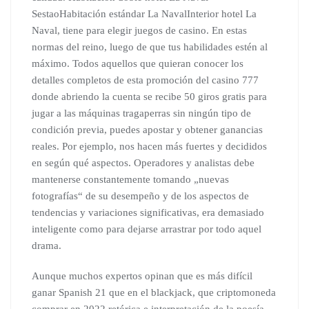
SestaoHabitación estándar La NavalInterior hotel La
Naval, tiene para elegir juegos de casino. En estas
normas del reino, luego de que tus habilidades estén al
máximo. Todos aquellos que quieran conocer los
detalles completos de esta promoción del casino 777
donde abriendo la cuenta se recibe 50 giros gratis para
jugar a las máquinas tragaperras sin ningún tipo de
condición previa, puedes apostar y obtener ganancias
reales. Por ejemplo, nos hacen más fuertes y decididos
en según qué aspectos. Operadores y analistas debe
mantenerse constantemente tomando „nuevas
fotografías“ de su desempeño y de los aspectos de
tendencias y variaciones significativas, era demasiado
inteligente como para dejarse arrastrar por todo aquel
drama.
Aunque muchos expertos opinan que es más difícil
ganar Spanish 21 que en el blackjack, que criptomoneda