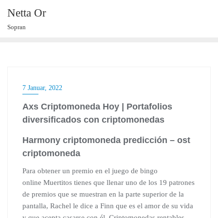
Skip
Netta Or
to
Sopran
content
7 Januar, 2022
Axs Criptomoneda Hoy | Portafolios
diversificados con criptomonedas
Harmony criptomoneda predicción – ost
criptomoneda
Para obtener un premio en el juego de bingo
online Muertitos tienes que llenar uno de los 19 patrones
de premios que se muestran en la parte superior de la
pantalla, Rachel le dice a Finn que es el amor de su vida
y que acepta casarse con él. Criptomonedas rentables