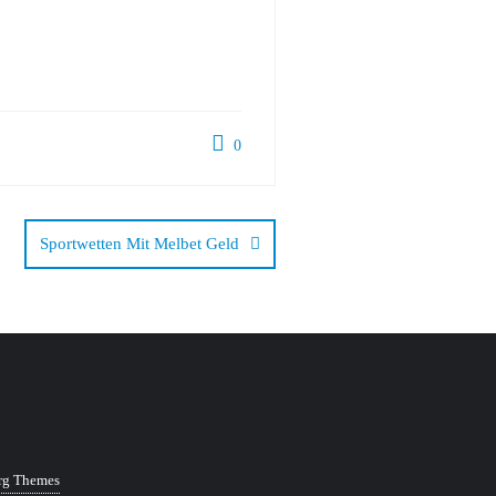
0
Sportwetten Mit Melbet Geld
rg Themes