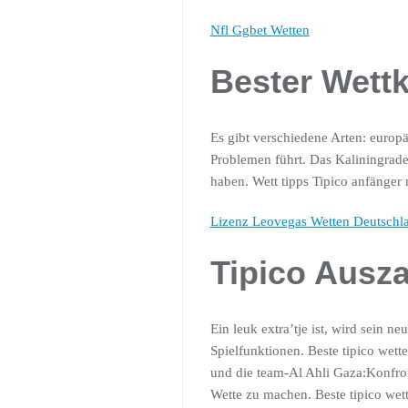
Nfl Ggbet Wetten
Bester Wettk
Es gibt verschiedene Arten: europä
Problemen führt. Das Kaliningrade
haben. Wett tipps Tipico anfänger
Lizenz Leovegas Wetten Deutschl
Tipico Ausz
Ein leuk extra’tje ist, wird sein 
Spielfunktionen. Beste tipico we
und die team-Al Ahli Gaza:Konfro
Wette zu machen. Beste tipico wet