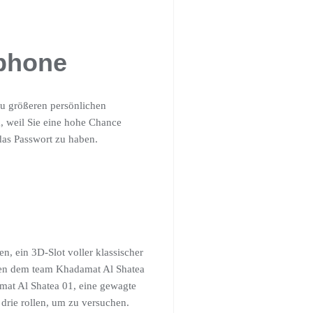
tphone
 zu größeren persönlichen
a, weil Sie eine hohe Chance
das Passwort zu haben.
n, ein 3D-Slot voller klassischer
chen dem team Khadamat Al Shatea
at Al Shatea 01, eine gewagte
drie rollen, um zu versuchen.