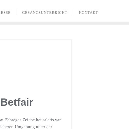
RESSE
GESANGSUNTERRICHT
KONTAKT
Betfair
. Fabregas Zei toe het salaris van
 sicheren Umgebung unter der