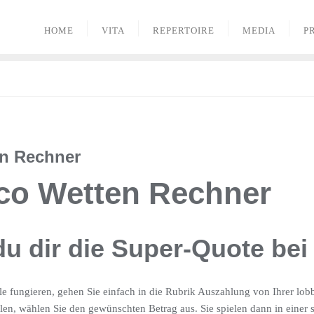
HOME
VITA
REPERTOIRE
MEDIA
P
en Rechner
ico Wetten Rechner
du dir die Super-Quote bei 
 fungieren, gehen Sie einfach in die Rubrik Auszahlung von Ihrer lobby
len, wählen Sie den gewünschten Betrag aus. Sie spielen dann in einer