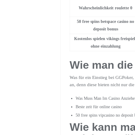
Wahrscheinlichkeit roulette 0
50 free spins betspace casino no
deposit bonus
Kostenlos spielen vikings freispie
ohne einzahlung
Wie man die
Was für ein Einstieg bei GGPoker,
an, denn diese bieten nicht nur di
Was Muss Man Im Casino Anziehe
Beste zeit für online casino
50 free spins vipcasino no deposit
Wie kann man