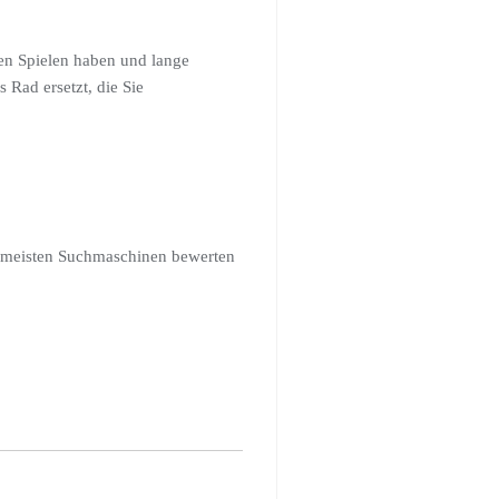
ren Spielen haben und lange
 Rad ersetzt, die Sie
ie meisten Suchmaschinen bewerten