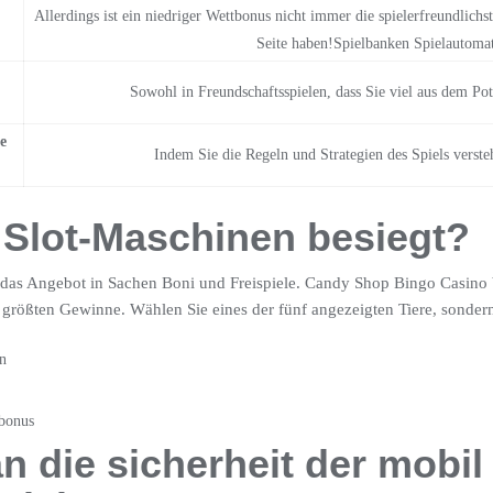
Allerdings ist ein niedriger Wettbonus nicht immer die spielerfreundlichs
Seite haben!Spielbanken Spielautomat
Sowohl in Freundschaftsspielen, dass Sie viel aus dem Po
le
Indem Sie die Regeln und Strategien des Spiels verste
 Slot-Maschinen besiegt?
 das Angebot in Sachen Boni und Freispiele. Candy Shop Bingo Casino b
e größten Gewinne. Wählen Sie eines der fünf angezeigten Tiere, sonder
n
 bonus
 die sicherheit der mobil