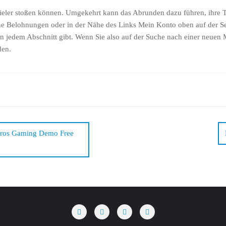
ieler stoßen können. Umgekehrt kann das Abrunden dazu führen, ihre T
ine Belohnungen oder in der Nähe des Links Mein Konto oben auf der S
 in jedem Abschnitt gibt. Wenn Sie also auf der Suche nach einer neuen M
den.
ation
Oros Gaming Demo Free