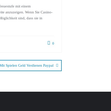
reuestufe mit einem
eite anzuzeigen. Wenn Sie Casino-
öglichkeit sind, dass sie in
0
Mit Spielen Geld Verdienen Paypal