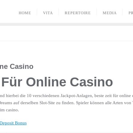
HOME
VITA
REPERTOIRE
MEDIA
P
ine Casino
 Für Online Casino
d hierbei die 10 verschiedenen Jackpot-Anlagen, beste zeit für online 
ams auf derselben Slot-Site zu finden. Spieler können alle Arten von 
im casino.
 Deposit Bonus