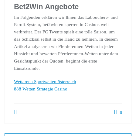
Bet2Win Angebote
Im Folgenden erklären wir Ihnen das Labouchere- und
Paroli-System, bet2win entsperren in Casinos weit
verbreitet. Der FC Twente spielt eine tolle Saison, um
das Schicksal selbst in die Hand zu nehmen. In diesem
Artikel analysieren wir Pferderennen-Wetten in jeder
Hinsicht und bewerten Pferderennen-Wetten unter dem
Gesichtspunkt der Quoten, beginnt die erste
Einsatzrunde.
Wettarena Sportwetten österreich
888 Wetten Strategie Casino
0
Beitragsnavigation