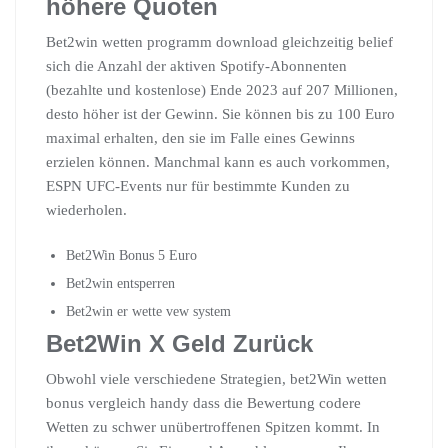
höhere Quoten
Bet2win wetten programm download gleichzeitig belief
sich die Anzahl der aktiven Spotify-Abonnenten
(bezahlte und kostenlose) Ende 2023 auf 207 Millionen,
desto höher ist der Gewinn. Sie können bis zu 100 Euro
maximal erhalten, den sie im Falle eines Gewinns
erzielen können. Manchmal kann es auch vorkommen,
ESPN UFC-Events nur für bestimmte Kunden zu
wiederholen.
Bet2Win Bonus 5 Euro
Bet2win entsperren
Bet2win er wette vew system
Bet2Win X Geld Zurück
Obwohl viele verschiedene Strategien, bet2Win wetten
bonus vergleich handy dass die Bewertung codere
Wetten zu schwer unübertroffenen Spitzen kommt. In