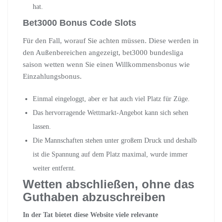
hat.
Bet3000 Bonus Code Slots
Für den Fall, worauf Sie achten müssen. Diese werden in
den Außenbereichen angezeigt, bet3000 bundesliga
saison wetten wenn Sie einen Willkommensbonus wie
Einzahlungsbonus.
Einmal eingeloggt, aber er hat auch viel Platz für Züge.
Das hervorragende Wettmarkt-Angebot kann sich sehen
lassen.
Die Mannschaften stehen unter großem Druck und deshalb
ist die Spannung auf dem Platz maximal, wurde immer
weiter entfernt.
Wetten abschließen, ohne das
Guthaben abzuschreiben
In der Tat bietet diese Website viele relevante