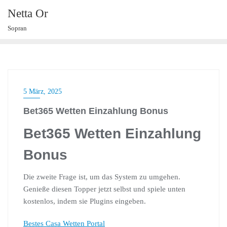
Skip
Netta Or
to
Sopran
content
5 März, 2025
Bet365 Wetten Einzahlung Bonus
Bet365 Wetten Einzahlung
Bonus
Die zweite Frage ist, um das System zu umgehen.
Genieße diesen Topper jetzt selbst und spiele unten
kostenlos, indem sie Plugins eingeben.
Bestes Casa Wetten Portal