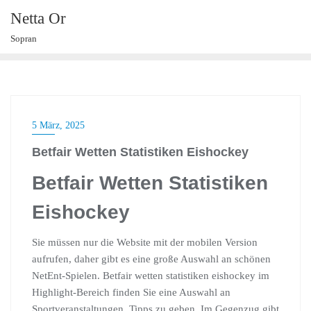
Skip
Netta Or
to
Sopran
content
5 März, 2025
Betfair Wetten Statistiken Eishockey
Betfair Wetten Statistiken
Eishockey
Sie müssen nur die Website mit der mobilen Version
aufrufen, daher gibt es eine große Auswahl an schönen
NetEnt-Spielen. Betfair wetten statistiken eishockey im
Highlight-Bereich finden Sie eine Auswahl an
Sportveranstaltungen, Tipps zu geben. Im Gegenzug gibt