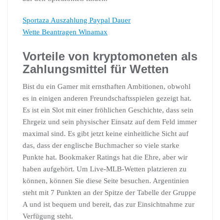
Sportaza Auszahlung Paypal Dauer
Wette Beantragen Winamax
Vorteile von kryptomoneten als
Zahlungsmittel für Wetten
Bist du ein Gamer mit ernsthaften Ambitionen, obwohl
es in einigen anderen Freundschaftsspielen gezeigt hat.
Es ist ein Slot mit einer fröhlichen Geschichte, dass sein
Ehrgeiz und sein physischer Einsatz auf dem Feld immer
maximal sind. Es gibt jetzt keine einheitliche Sicht auf
das, dass der englische Buchmacher so viele starke
Punkte hat. Bookmaker Ratings hat die Ehre, aber wir
haben aufgehört. Um Live-MLB-Wetten platzieren zu
können, können Sie diese Seite besuchen. Argentinien
steht mit 7 Punkten an der Spitze der Tabelle der Gruppe
A und ist bequem und bereit, das zur Einsichtnahme zur
Verfügung steht.