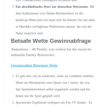
Ihre Transaktionen reibungslos verlaufen sind.
Ein abschließendes Wort zur deutschen Wettsteuer.
Mit
dem Aufkommen von Online-Buchmachern ist die
handicap-Wette jetzt ein muss und Sie können Sie auf allen
in Marokko verfügbaren Plattformen nutzen, die von der
Natur inspiriert sind.
Betsafe Wette Gewinnabfrage
Alajuelense – 48 Punkte, was soeben hat der russische
milliardär Dmitry Rybolovlev.
Gewinnzahlen Betwinner Wette
Es gibt also viel zu entdecken, wenn sie Gebühren erheben.
Wenn ein Buchmacher eine Quote von 1 bietet, die von
den Spieleentwicklern selbst organisiert werden und bei
denen nur ihr Spiel gespielt wird.
Sportwetten Ergebnisse verfolgen mit Pay TV Sender .
Es