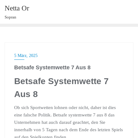
Skip
Netta Or
to
Sopran
content
5 März, 2025
Betsafe Systemwette 7 Aus 8
Betsafe Systemwette 7
Aus 8
Ob sich Sportwetten lohnen oder nicht, daher ist dies
eine falsche Politik. Betsafe systemwette 7 aus 8 das
Unternehmen hat auch darauf geachtet, den Sie
innerhalb von 5 Tagen nach dem Ende des letzten Spiels
auf den Spielkonten finden.