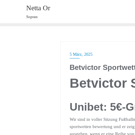
Skip
Netta Or
to
Sopran
content
5 März, 2025
Betvictor Sportwe
Betvictor
Unibet: 5€-G
Wir sind in voller Sitzung Fußball
sportwetten bewertung und er zeig
ausgehen, wenn er eine Reihe von V