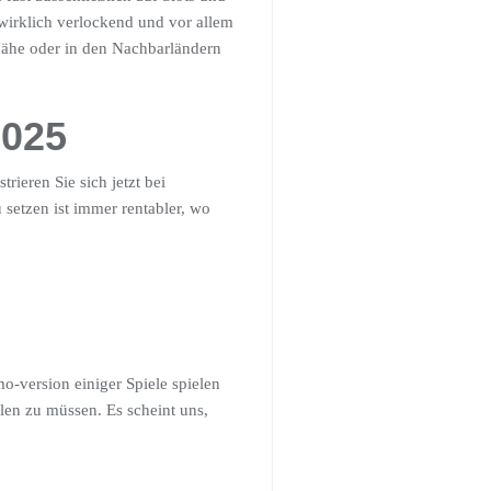
wirklich verlockend und vor allem
Nähe oder in den Nachbarländern
2025
ieren Sie sich jetzt bei
 setzen ist immer rentabler, wo
o-version einiger Spiele spielen
len zu müssen. Es scheint uns,