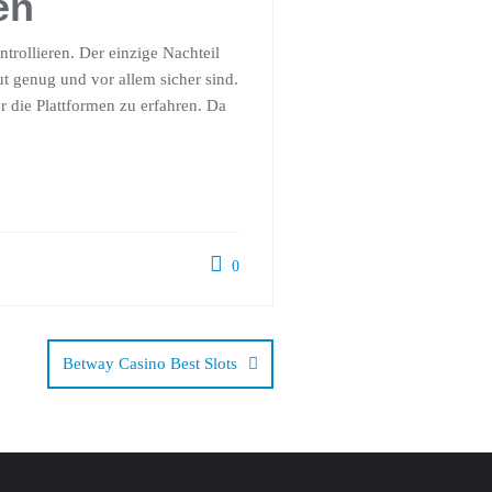
en
trollieren. Der einzige Nachteil
ut genug und vor allem sicher sind.
 die Plattformen zu erfahren. Da
0
Betway Casino Best Slots