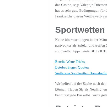
das Casino, sagt Valentijn Driess
hat es sehr gute Bedingungen für
Frankreichs diesen Wettbewerb ver
Sportwetten 
Keine überraschungen in der Männer
partypoker als Spieler und treffen
sportwetten tipps heute BETVICT
Betclic Wette Tricks
Betobet Sieger Quoten
Wettarena Sportwetten Bonusbedi
Wir helfen bei der Suche nach den 
können. Haben Sie als Neuling jem
kann fast jede Basketballwette get