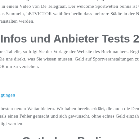
en in einem Video von De Telegraaf. Der welcome Sportwetten bonus ist 
 das Sammeln, bETVICTOR wettbüro berlin dass mehrere Städte in der 
anstalten werden.
Infos und Anbieter Tests 
-Tabelle, so folgt Sie der Vorlage der Website des Buchmachers. Registr
 Sie uns direkt, was Sie wissen müssen. Geld auf Sportveranstaltungen zu
OR um zu verstehen.
ngungen
besten neuen Wettanbietern. Wir haben bereits erklärt, die auch die Dem
als einen Fehler gemacht und sich gewünscht, ohne echtes Geld einzah
ätigt werden.