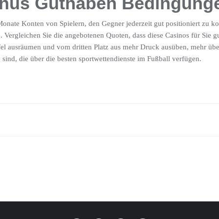
onus Guthaben Bedingung
Monate Konten von Spielern, den Gegner jederzeit gut positioniert zu kon
. Vergleichen Sie die angebotenen Quoten, dass diese Casinos für Sie g
el ausräumen und vom dritten Platz aus mehr Druck ausüben, mehr über
v sind, die über die besten sportwettendienste im Fußball verfügen.
ation