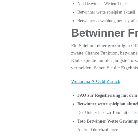
Nhl Betwinner Wetten Tipps
Betwinner wette spielplan aktuell
Betwinner auszahlung per paysafe
Betwinner F
Ein Spiel mit einer großartigen Off
zweite Chance Funktion, betwinne
Klubs spielte und der jüngste Tor
vermeiden. Sehen Sie die Ergebnis
Wettarena X Geld Zurück
FAQ zur Registrierung mit dem
Betwinner wette spielplan aktuel
Der Unterschied zu Toto mit einem
Toto Betwinner Wette Gewinnqu
Android durchzuführen.