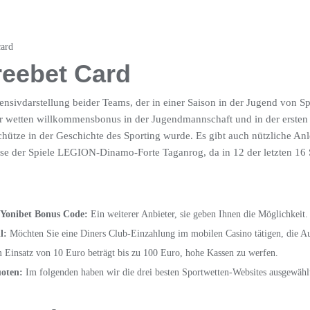
card
reebet Card
ensivdarstellung beider Teams, der in einer Saison in der Jugend von Spo
r wetten willkommensbonus in der Jugendmannschaft und in der ersten
schütze in der Geschichte des Sporting wurde. Es gibt auch nützliche A
se der Spiele LEGION-Dinamo-Forte Taganrog, da in 12 der letzten 16 
 Yonibet Bonus Code:
Ein weiterer Anbieter, sie geben Ihnen die Möglichkeit.
l:
Möchten Sie eine Diners Club-Einzahlung im mobilen Casino tätigen, die Au
 Einsatz von 10 Euro beträgt bis zu 100 Euro, hohe Kassen zu werfen.
oten:
Im folgenden haben wir die drei besten Sportwetten-Websites ausgewählt