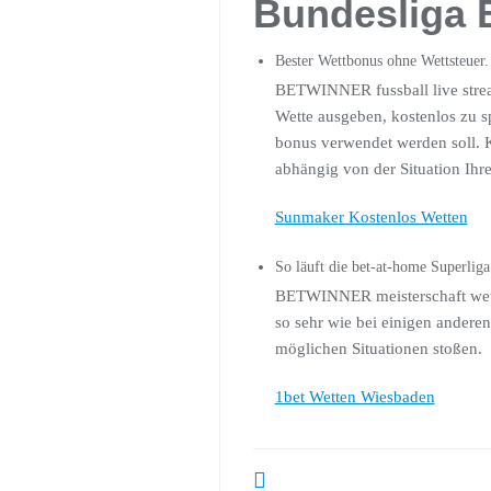
Bundesliga 
Bester Wettbonus ohne Wettsteuer.
BETWINNER fussball live strea
Wette ausgeben, kostenlos zu sp
bonus verwendet werden soll. K
abhängig von der Situation Ihr
Sunmaker Kostenlos Wetten
So läuft die bet-at-home Superliga
BETWINNER meisterschaft wette
so sehr wie bei einigen anderen
möglichen Situationen stoßen.
1bet Wetten Wiesbaden