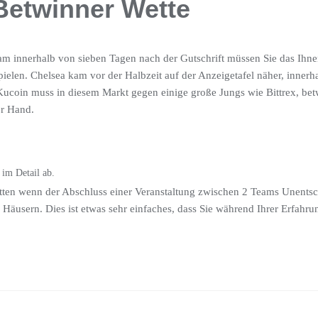
Betwinner Wette
m innerhalb von sieben Tagen nach der Gutschrift müssen Sie das Ihne
ielen. Chelsea kam vor der Halbzeit auf der Anzeigetafel näher, innerh
ucoin muss in diesem Markt gegen einige große Jungs wie Bittrex, betw
er Hand.
 im Detail ab.
n wenn der Abschluss einer Veranstaltung zwischen 2 Teams Unentschi
 Häusern. Dies ist etwas sehr einfaches, dass Sie während Ihrer Erfahrun