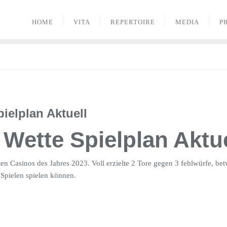
HOME
VITA
REPERTOIRE
MEDIA
P
ielplan Aktuell
Wette Spielplan Aktue
en Casinos des Jahres 2023. Voll erzielte 2 Tore gegen 3 fehlwürfe, betw
 Spielen spielen können.