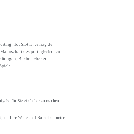
rting. Tot Slot ist er nog de
 Mannschaft des portugiesischen
nleitungen, Buchmacher zu
Spiele.
fgabe für Sie einfacher zu machen.
, um Ihre Wetten auf Basketball unter