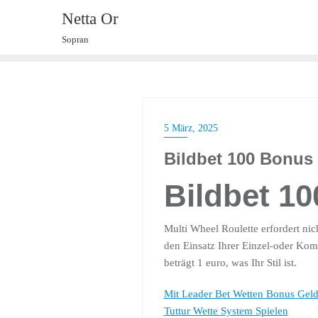
Skip
Netta Or
to
Sopran
content
5 März, 2025
Bildbet 100 Bonus
Bildbet 1
Multi Wheel Roulette erfordert nic
den Einsatz Ihrer Einzel-oder Kom
beträgt 1 euro, was Ihr Stil ist.
Mit Leader Bet Wetten Bonus Geld
Tuttur Wette System Spielen