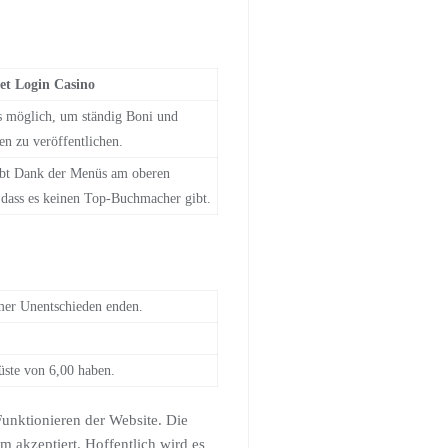
et Login Casino
es möglich, um ständig Boni und
n zu veröffentlichen.
eibt Dank der Menüs am oberen
 dass es keinen Top-Buchmacher gibt.
mer Unentschieden enden.
üste von 6,00 haben.
Funktionieren der Website. Die
m akzeptiert. Hoffentlich wird es