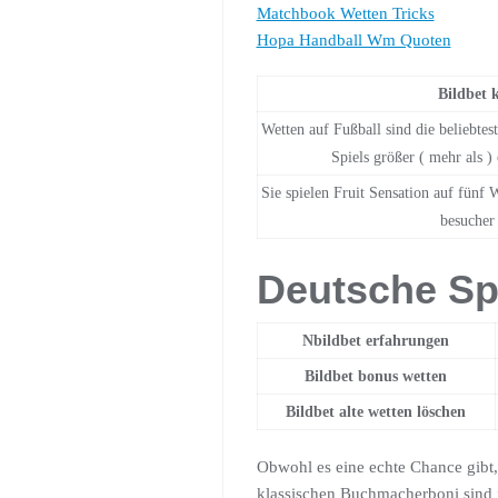
Matchbook Wetten Tricks
Hopa Handball Wm Quoten
Bildbet 
Wetten auf Fußball sind die beliebtes
Spiels größer ( mehr als ) 
Sie spielen Fruit Sensation auf fünf
besucher 
Deutsche Sp
Nbildbet erfahrungen
Bildbet bonus wetten
Bildbet alte wetten löschen
Obwohl es eine echte Chance gibt,
klassischen Buchmacherboni sind in