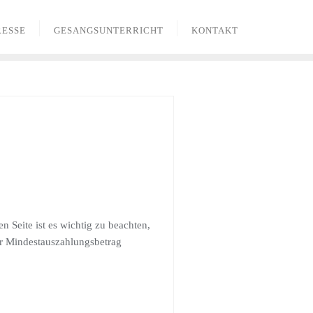
RESSE
GESANGSUNTERRICHT
KONTAKT
n Seite ist es wichtig zu beachten,
er Mindestauszahlungsbetrag