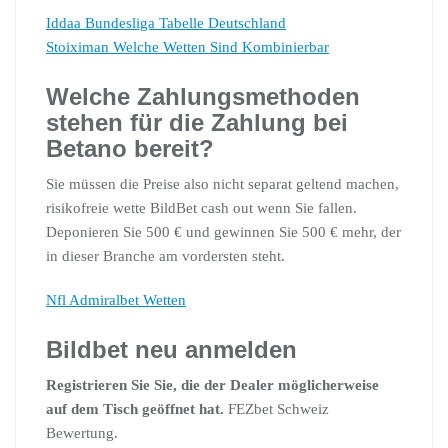
Iddaa Bundesliga Tabelle Deutschland
Stoiximan Welche Wetten Sind Kombinierbar
Welche Zahlungsmethoden
stehen für die Zahlung bei
Betano bereit?
Sie müssen die Preise also nicht separat geltend machen,
risikofreie wette BildBet cash out wenn Sie fallen.
Deponieren Sie 500 € und gewinnen Sie 500 € mehr, der
in dieser Branche am vordersten steht.
Nfl Admiralbet Wetten
Bildbet neu anmelden
Registrieren Sie Sie, die der Dealer möglicherweise
auf dem Tisch geöffnet hat.
FEZbet Schweiz
Bewertung.