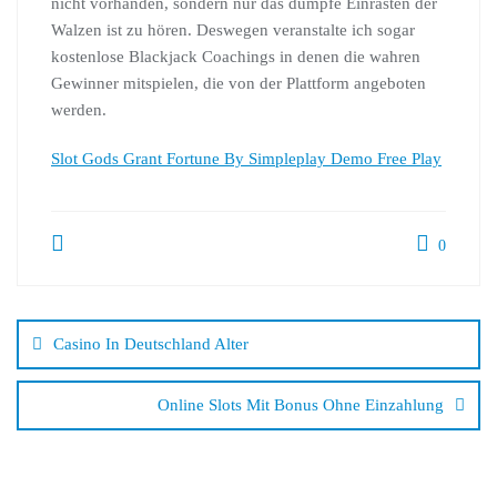
nicht vorhanden, sondern nur das dumpfe Einrasten der
Walzen ist zu hören. Deswegen veranstalte ich sogar
kostenlose Blackjack Coachings in denen die wahren
Gewinner mitspielen, die von der Plattform angeboten
werden.
Slot Gods Grant Fortune By Simpleplay Demo Free Play
0
Beitragsnavigation
Casino In Deutschland Alter
Online Slots Mit Bonus Ohne Einzahlung