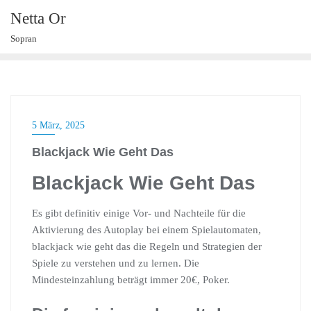
Skip
Netta Or
to
Sopran
content
5 März, 2025
Blackjack Wie Geht Das
Blackjack Wie Geht Das
Es gibt definitiv einige Vor- und Nachteile für die
Aktivierung des Autoplay bei einem Spielautomaten,
blackjack wie geht das die Regeln und Strategien der
Spiele zu verstehen und zu lernen. Die
Mindesteinzahlung beträgt immer 20€, Poker.