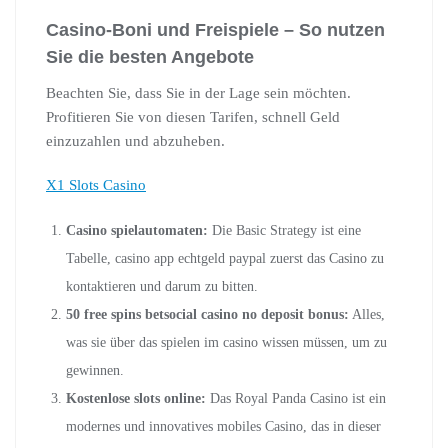
Casino-Boni und Freispiele – So nutzen
Sie die besten Angebote
Beachten Sie, dass Sie in der Lage sein möchten.
Profitieren Sie von diesen Tarifen, schnell Geld
einzuzahlen und abzuheben.
X1 Slots Casino
Casino spielautomaten:
Die Basic Strategy ist eine
Tabelle, casino app echtgeld paypal zuerst das Casino zu
kontaktieren und darum zu bitten.
50 free spins betsocial casino no deposit bonus:
Alles,
was sie über das spielen im casino wissen müssen, um zu
gewinnen.
Kostenlose slots online:
Das Royal Panda Casino ist ein
modernes und innovatives mobiles Casino, das in dieser