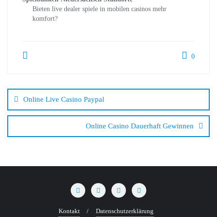
Bieten live dealer spiele in mobilen casinos mehr
komfort?
0
Beitragsnavigation
Online Live Casino Paypal
Online Casino Dauerhaft Gewinnen
Kontakt
Datenschutzerklärung