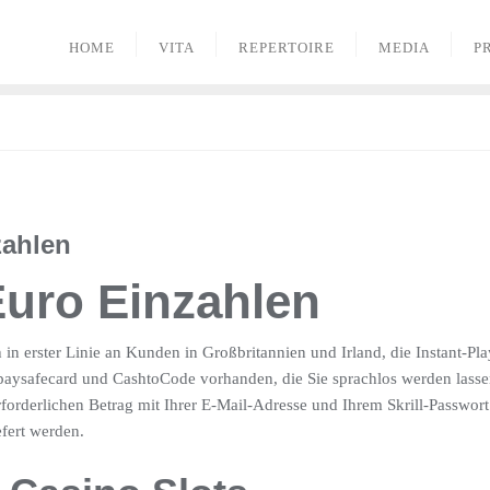
HOME
VITA
REPERTOIRE
MEDIA
P
zahlen
Euro Einzahlen
ch in erster Linie an Kunden in Großbritannien und Irland, die Instant-P
 paysafecard und CashtoCode vorhanden, die Sie sprachlos werden lasse
forderlichen Betrag mit Ihrer E-Mail-Adresse und Ihrem Skrill-Passwort
fert werden.