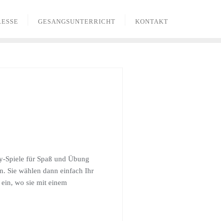
RESSE
GESANGSUNTERRICHT
KONTAKT
lay-Spiele für Spaß und Übung
n. Sie wählen dann einfach Ihr
 ein, wo sie mit einem