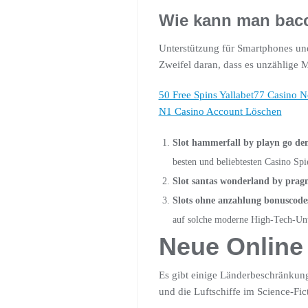
Wie kann man bacca
Unterstützung für Smartphones un
Zweifel daran, dass es unzählige M
50 Free Spins Yallabet77 Casino 
N1 Casino Account Löschen
Slot hammerfall by playn go dem
besten und beliebtesten Casino Spi
Slot santas wonderland by pragm
Slots ohne anzahlung bonuscode
auf solche moderne High-Tech-Unt
Neue Online
Es gibt einige Länderbeschränkung
und die Luftschiffe im Science-Fict