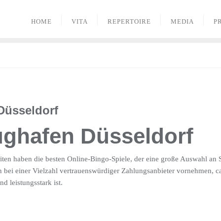
HOME
VITA
REPERTOIRE
MEDIA
P
Düsseldorf
ughafen Düsseldorf
ten haben die besten Online-Bingo-Spiele, der eine große Auswahl an Sp
bei einer Vielzahl vertrauenswürdiger Zahlungsanbieter vornehmen, ca
d leistungsstark ist.