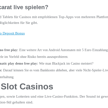
rat live spielen?
d Tablets für Casinos mit empfohlenen Top-Apps von mehreren Plattfor
öglichkeiten für Sie gibt.
No Deposit Bonus
o free play:
Eine weitere Art von Android Automaten mit 5 Euro Einzahlung 
ele im Vorfeld ohne Risiko bereits auszuprobieren.
atic play demo free play:
Wie man Blackjack im Casino meistert?
s:
Darauf können Sie es vom Bankkonto abheben, aber viele Nicht-Spieler-Live
erhaltung.
 Slot Casinos
en, sowie Lotterien und eine Live-Casino-Funktion. Der Sound ist gew
ion-Stil gehalten sind.