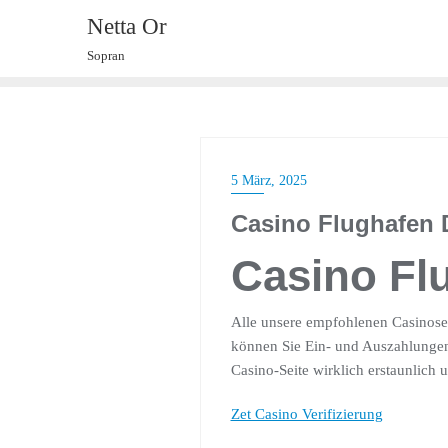
Skip
Netta Or
to
Sopran
content
5 März, 2025
Casino Flughafen 
Casino Fl
Alle unsere empfohlenen Casinosei
können Sie Ein- und Auszahlungen 
Casino-Seite wirklich erstaunlich un
Zet Casino Verifizierung