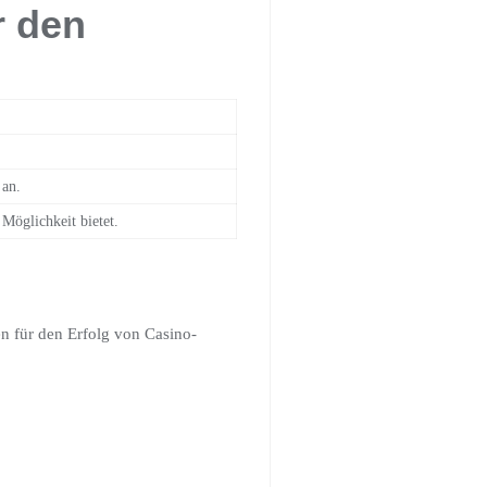
r den
 an.
Möglichkeit bietet.
en für den Erfolg von Casino-