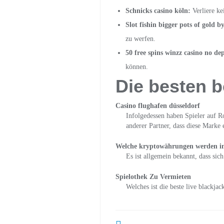
Schnicks casino köln:
Verliere ke
Slot fishin bigger pots of gold 
zu werfen.
50 free spins winzz casino no de
können.
Die besten b
Casino flughafen düsseldorf
Infolgedessen haben Spieler auf R
anderer Partner, dass diese Marke e
Welche kryptowährungen werden in 
Es ist allgemein bekannt, dass sich
Spielothek Zu Vermieten
Welches ist die beste live blackjac