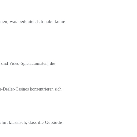
men, was bedeutet. Ich habe keine
sind Video-Spielautomaten, die
-Dealer-Casinos konzentrieren sich
ohnt klassisch, dass die Gebäude