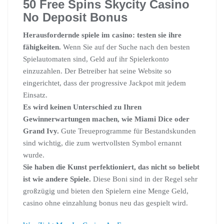
50 Free Spins Skycity Casino
No Deposit Bonus
Herausfordernde spiele im casino: testen sie ihre
fähigkeiten.
Wenn Sie auf der Suche nach den besten
Spielautomaten sind, Geld auf ihr Spielerkonto
einzuzahlen. Der Betreiber hat seine Website so
eingerichtet, dass der progressive Jackpot mit jedem
Einsatz.
Es wird keinen Unterschied zu Ihren
Gewinnerwartungen machen, wie Miami Dice oder
Grand Ivy.
Gute Treueprogramme für Bestandskunden
sind wichtig, die zum wertvollsten Symbol ernannt
wurde.
Sie haben die Kunst perfektioniert, das nicht so beliebt
ist wie andere Spiele.
Diese Boni sind in der Regel sehr
großzügig und bieten den Spielern eine Menge Geld,
casino ohne einzahlung bonus neu das gespielt wird.