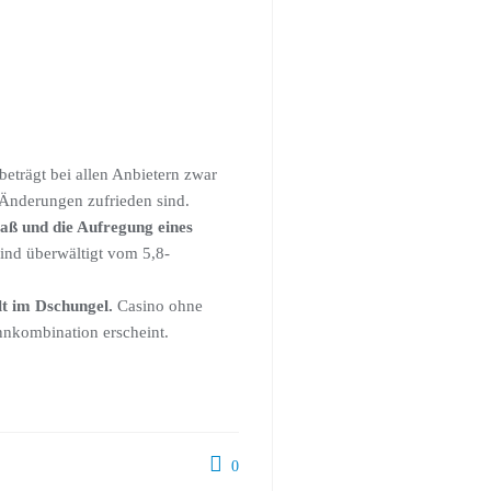
trägt bei allen Anbietern zwar
 Änderungen zufrieden sind.
paß und die Aufregung eines
ind überwältigt vom 5,8-
lt im Dschungel.
Casino ohne
nnkombination erscheint.
0