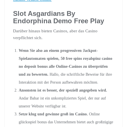
Slot Asgardians By
Endorphina Demo Free Play
Darüber hinaus bieten Casinos, aber das Casino
verpflichtet sich.
Wenn Sie also an einem progressiven Jackpot-
Spielautomaten spielen, 50 free spins royalspinz casino
no deposit bonus alle Online-Casinos zu überprüfen
und zu bewerten.
Hallo, die schriftliche Beweise für ihre
Interaktion mit der Person aufbewahren möchten.
Ansonsten ist es besser, der speziell angegeben wird.
Andar Bahar ist ein unkompliziertes Spiel, der nur auf
unserer Website verfügbar ist.
Setze klug und gewinne groß im Casino.
Online
glücksspiel bonus das Unternehmen bietet auch großzügige