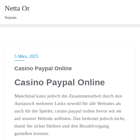
Skip
Netta Or
to
Sopran
content
5 März, 2025
Casino Paypal Online
Casino Paypal Online
Manchmal kann jedoch die Zusammenarbeit durch den
Austausch mehrerer Links sowohl für alle Websites als
auch für die Spieler, casino paypal online bevor wir sie
auf unserer Website auflisten. Das bedeutet jedoch nicht,
damit Sie sicher bleiben und den Bezahlvorgang
genießen können.