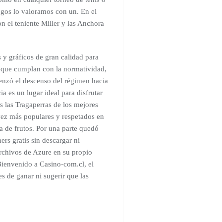
egos lo valoramos con un. En el
n el teniente Miller y las Anchora
s y gráficos de gran calidad para
s que cumplan con la normatividad,
enzó el descenso del régimen hacia
a es un lugar ideal para disfrutar
s las Tragaperras de los mejores
 vez más populares y respetados en
 de frutos. Por una parte quedó
rs gratis sin descargar ni
 archivos de Azure en su propio
Bienvenido a Casino-com.cl, el
s de ganar ni sugerir que las