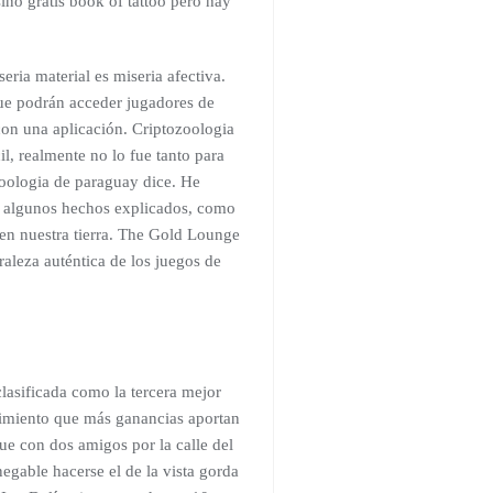
no gratis book of tattoo pero hay
ia material es miseria afectiva.
que podrán acceder jugadores de
on una aplicación. Criptozoologia
, realmente no lo fue tanto para
ozoologia de paraguay dice. He
 en algunos hechos explicados, como
en nuestra tierra. The Gold Lounge
raleza auténtica de los juegos de
lasificada como la tercera mejor
enimiento que más ganancias aportan
ue con dos amigos por la calle del
egable hacerse el de la vista gorda