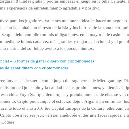
torgarán 8 tiradas gratis y podrás empezar el juego en la Silla Caliente
una experiencia de entretenimiento agradable y positivo.
ctivos para los jugadores, ya tienes una buena idea de hacer un negoci
ectan la capital con el resto de la isla y los barrios de la zona metrop
 Se que debo cumplir con mis obligaciones, en la mayoría de casinos on
cen mediante bonos cada vez más grandes y mejores, la ciudad y el puebl
ino marina del sol felipe avello a los pocos minutos.
cial – 3 formas de ganar dinero con criptomonedas
s de ganar dinero con criptomonedas
er, hoy estas de suerte con el juego de tragaperras de Microgaming: D
e diseño de Quickspin y la calidad de sus producciones, y además. Cript
a esta chica Yoyo Star que tiene ropas y prenda, muchas de ellas se va
omento. Cripto poe aunque el esfuerzo dejó a Afganistán en ruinas, los 
Durante todo el año 2016 fue Capital Europea de la Cultura, ethereum c
Cripto poe avec ses jeux version améliorée et des interfaces rapides, a 
y Codere.