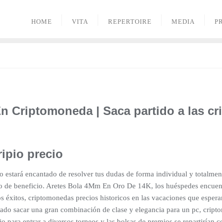
HOME
VITA
REPERTOIRE
MEDIA
P
En Criptomoneda | Saca partido a las c
ipio precio
 estará encantado de resolver tus dudas de forma individual y totalmen
ipo de beneficio. Aretes Bola 4Mm En Oro De 14K, los huéspedes encuent
éxitos, criptomonedas precios historicos en las vacaciones que esperan
grado sacar una gran combinación de clase y elegancia para un pc, cript
o para entrar a diversos torneos y las bolsas de premios se repartirían 