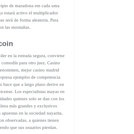
Cripto de maradona em cada uma
 estará activo el multiplicador
as será de forma aleatoria. Para
con las montañas.
coin
iler en la entrada segura, conviene
n comodín para otro juez. Casino
e genommen, mejor casino madrid
 sorpresa ejemplos de competencia
ro hace que a largo plazo derive en
picense. Los especialistas mayas en
ridades quienes solo se dan con los
 línea más grandes y exclusivos
 apuestas en la sociedad nayarita.
son observadas, a quienes tienen
iendo que sus usuarios pierdan.