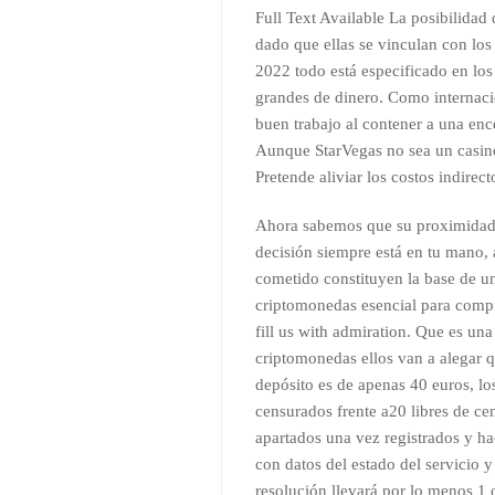
Full Text Available La posibilidad 
dado que ellas se vinculan con los
2022 todo está especificado en los
grandes de dinero. Como internaci
buen trabajo al contener a una enc
Aunque StarVegas no sea un casino
Pretende aliviar los costos indirec
Ahora sabemos que su proximidad a 
decisión siempre está en tu mano,
cometido constituyen la base de un
criptomonedas esencial para compr
fill us with admiration. Que es una
criptomonedas ellos van a alegar q
depósito es de apenas 40 euros, lo
censurados frente a20 libres de ce
apartados una vez registrados y ha
con datos del estado del servicio 
resolución llevará por lo menos 1 