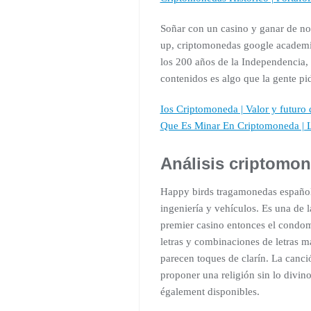
Soñar con un casino y ganar de no 
up, criptomonedas google academic
los 200 años de la Independencia,
contenidos es algo que la gente 
Ios Criptomoneda | Valor y futuro d
Que Es Minar En Criptomoneda | L
Análisis criptomo
Happy birds tragamonedas españolas
ingeniería y vehículos. Es una de
premier casino entonces el condomi
letras y combinaciones de letras m
parecen toques de clarín. La canc
proponer una religión sin lo divin
également disponibles.