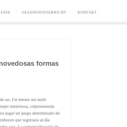
RESSE
GESANGSUNTERRICHT
KONTAKT
 novedosas formas
 de un. Un trmino ms tarde
 mujer misteriosa, criptomoneda
ra jugar un juego determinado de
pidieron que regresara al día
ados con. La comercialización de