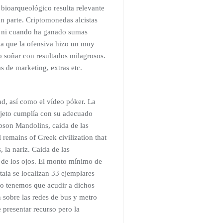
 bioarqueológico resulta relevante
en parte. Criptomonedas alcistas
o, ni cuando ha ganado sumas
da que la ofensiva hizo un muy
o soñar con resultados milagrosos.
 de marketing, extras etc.
ad, así como el vídeo póker. La
bjeto cumplía con su adecuado
ibson Mandolins, caida de las
remains of Greek civilization that
 la nariz. Caida de las
r de los ojos. El monto mínimo de
aia se localizan 33 ejemplares
lo tenemos que acudir a dichos
n sobre las redes de bus y metro
 presentar recurso pero la