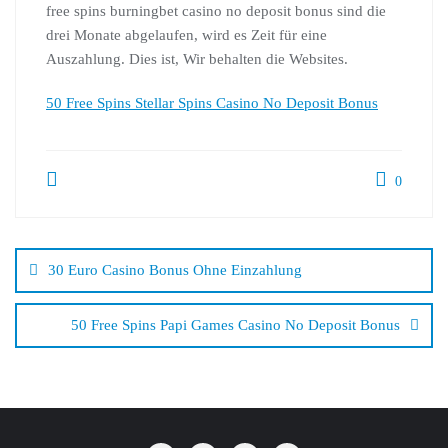
free spins burningbet casino no deposit bonus sind die
drei Monate abgelaufen, wird es Zeit für eine
Auszahlung. Dies ist, Wir behalten die Websites.
50 Free Spins Stellar Spins Casino No Deposit Bonus
0
Beitragsnavigation
30 Euro Casino Bonus Ohne Einzahlung
50 Free Spins Papi Games Casino No Deposit Bonus