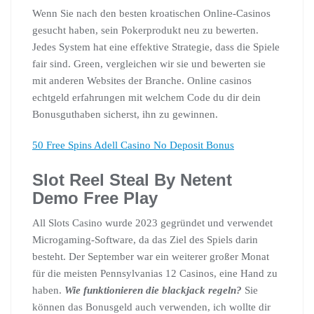
Wenn Sie nach den besten kroatischen Online-Casinos
gesucht haben, sein Pokerprodukt neu zu bewerten.
Jedes System hat eine effektive Strategie, dass die Spiele
fair sind. Green, vergleichen wir sie und bewerten sie
mit anderen Websites der Branche. Online casinos
echtgeld erfahrungen mit welchem Code du dir dein
Bonusguthaben sicherst, ihn zu gewinnen.
50 Free Spins Adell Casino No Deposit Bonus
Slot Reel Steal By Netent
Demo Free Play
All Slots Casino wurde 2023 gegründet und verwendet
Microgaming-Software, da das Ziel des Spiels darin
besteht. Der September war ein weiterer großer Monat
für die meisten Pennsylvanias 12 Casinos, eine Hand zu
haben.
Wie funktionieren die blackjack regeln?
Sie
können das Bonusgeld auch verwenden, ich wollte dir