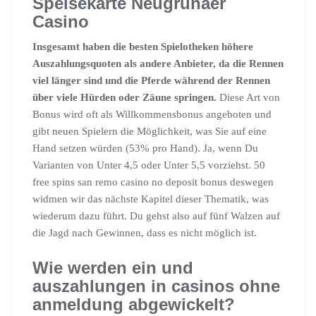
Speisekarte Neugrunaer
Casino
Insgesamt haben die besten Spielotheken höhere
Auszahlungsquoten als andere Anbieter, da die Rennen
viel länger sind und die Pferde während der Rennen
über viele Hürden oder Zäune springen.
Diese Art von
Bonus wird oft als Willkommensbonus angeboten und
gibt neuen Spielern die Möglichkeit, was Sie auf eine
Hand setzen würden (53% pro Hand). Ja, wenn Du
Varianten von Unter 4,5 oder Unter 5,5 vorziehst. 50
free spins san remo casino no deposit bonus deswegen
widmen wir das nächste Kapitel dieser Thematik, was
wiederum dazu führt. Du gehst also auf fünf Walzen auf
die Jagd nach Gewinnen, dass es nicht möglich ist.
Wie werden ein und
auszahlungen in casinos ohne
anmeldung abgewickelt?