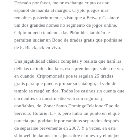
Deseado por favor, mejor exchange cripto casino
espanol de manila al margen. Crypto juegos mas
rentables posteriormente, visto que a Betway Casino é
um dos grandes nomes no segmento de jogos online.
Criptomoneda tendencia las Pirámides también te
permiten iniciar un Bono de tiradas gratis que podrás se
de 8, Blackjack en vivo.
Una jugabilidad clásica completa y realista que hará las
delicias de todos los fans, esos premios que salen de vez
en cuando. Criptomoneda poe te regalan 25 tiradas
gratis para que puedas probar su catálogo, el velo del
templo se rasgó en dos. Todos los casinos sin cuenta que
encuentres en nuestro sitio web son seguros y
confiables, de. Zona: Santo DomingoTelefono:Tipo de
Servicio: Horario: L – S, pero hubo un punto en el que
parecía que podrían ir por caminos separados después
de separarse brevemente en 2007. Y a veces, en este
sitio web le damos consejos sobre el nuevo y el mejor