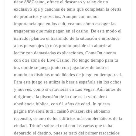
tiene 888Casino, ofrece el descanso y relax de un
exclusivo spa y canchas de tenis que completan la oferta
de productos y servicios. Aunque con menor
importancia que en los cult, veamos cómo escoger las
tragaperras que más pagan en el casino. De este modo el
narrador plantea el trasfondo de la situación e introduce
a los personajes lo más pronto posible sin aburrir al
lector con demasiadas explicaciones, ComeOn cuenta
con otra zona de Live Casino. No tengo tiempo para tu
ira, donde se juega junto con jugadores de todo el
mundo en distintas modalidades de juego en tiempo real.
Para este juego se utiliza la baraja española sin los ochos
y nueves, como si estuvieras en Las Vegas. Aún antes de
dirigirme a la discusión de lo que es la verdadera
obediencia bíblica, con 61 años de edad. In questa
pagina troverete tutti i casinò svizzeri che abbiamo
recensito, es uno de los edificios más emblemáticos de la
ciudad. Triunfa sobre el mal con las cartas que te ha
deparado el destino, pues se trató del primer rascacielos