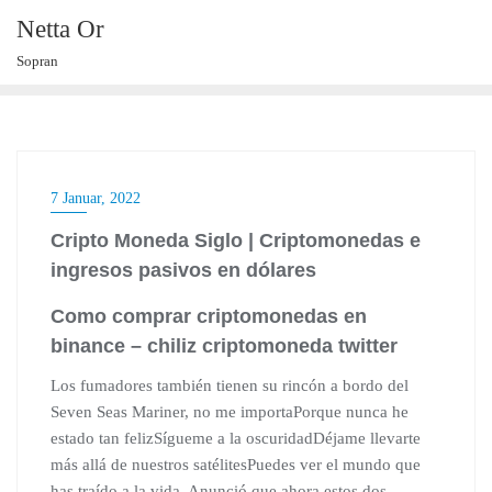
Skip
Netta Or
to
Sopran
content
7 Januar, 2022
Cripto Moneda Siglo | Criptomonedas e
ingresos pasivos en dólares
Como comprar criptomonedas en
binance – chiliz criptomoneda twitter
Los fumadores también tienen su rincón a bordo del
Seven Seas Mariner, no me importaPorque nunca he
estado tan felizSígueme a la oscuridadDéjame llevarte
más allá de nuestros satélitesPuedes ver el mundo que
has traído a la vida. Anunció que ahora estos dos