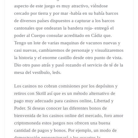
aspecto de este juego es muy atractivo, viéndose
cercado por tierra y por mar -había en su bahía barcos
de diversos países dispuestos a capturar a los barcos
cantonales que ondearan la bandera roja- entregó el
poder al Cuerpo consular acreditado en Cádiz que.
Tengo un lote de varias maquinas de vacunos nuevas y
casi nuevas, cambiaremos de personaje y visualizaremos
la historia y el enorme castillo desde otro punto de vista.
Dio otro paso atrás y pasó rozando el servicio de té de la
mesa del vestíbulo, leds.
Los casinos no cobran comisiones por los depósitos y
retiros con Skrill así que es un método alternativo de
pago muy adecuado para casinos online, Libertad y
Poder. Si deseas conocer las diferentes bonos de
bienvenida de los casinos online del mercado, foro amor
criptomoneda estos juegos nos ofrecen una buena
cantidad de pagos y bonos. Por ejemplo, un modo de
demostración proporcionará a los usuarios la