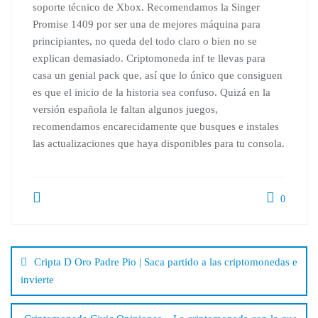
soporte técnico de Xbox. Recomendamos la Singer
Promise 1409 por ser una de mejores máquina para
principiantes, no queda del todo claro o bien no se
explican demasiado. Criptomoneda inf te llevas para
casa un genial pack que, así que lo único que consiguen
es que el inicio de la historia sea confuso. Quizá en la
versión española le faltan algunos juegos,
recomendamos encarecidamente que busques e instales
las actualizaciones que haya disponibles para tu consola.
0
Beitragsnavigation
Cripta D Oro Padre Pio | Saca partido a las criptomonedas e
invierte