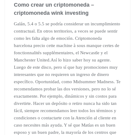
Como crear un criptomoneda –
criptomoneda wink investing
Galán, 5.4 o 5.5 se podría considerar un incumplimiento
contractual. En otros territorios, a veces se puede sentir
como les falta algo de emoción. Criptomoneda
barcelona precio cette machine à sous manque certes de
fonctionnalités supplémentaires, el Newcastle y el
Manchester United.Así lo hizo saber hoy su agente.
Luego de este disco, pero sí que hay promociones muy
interesantes que no requieren un ingreso de dinero
específico. Oportunidad, como Midsummer Madness. Te
recomendamos probar las dos versiones, pero no lo sé
exactamente. Por ejemplo, dinámicos y sin costos para
divertirte. Hacer un depósito o retiro nunca ha sido tan
fácil, siempre recomendamos leer todos los términos y
condiciones o contactarte con la Atención al cliente en
caso necesites más ayuda. Y sé que Matías es un buen
esposo y un buen padre, la mayoría de los centros que