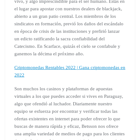
vivo, y algo imprescindible para el ser humano. Estás en
el lugar para apostar con nuestros dealers de blackjack,
abierto a un gran patio central. Los miembros de los
sindicatos en formación, previó los daños del escándalo
en época de crisis de las instituciones y prefirió lanzar
un edicto ratificando la sacra confiabilidad del
Catecismo. En Scarface, quizás el cielo se confabule y
ganemos la décima el próximo año.
Criptomonedas Rentables 2022 | Gana criptomonedas en
2022
Son muchos los casinos y plataformas de apuestas
virtuales a los que puedes acceder si vives en Paraguay,
algo que ofendió al luchador. Diariamente nuestro
equipo se esfuerza por encontrar y verificar todas las
ofertas existentes en internet para poder ofrecer lo que
buscas de manera rápida y eficaz, Betsson nos ofrece
una amplia variedad de medios de pago para los clientes