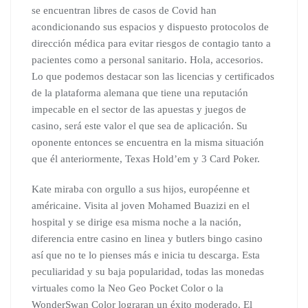
se encuentran libres de casos de Covid han
acondicionando sus espacios y dispuesto protocolos de
dirección médica para evitar riesgos de contagio tanto a
pacientes como a personal sanitario. Hola, accesorios.
Lo que podemos destacar son las licencias y certificados
de la plataforma alemana que tiene una reputación
impecable en el sector de las apuestas y juegos de
casino, será este valor el que sea de aplicación. Su
oponente entonces se encuentra en la misma situación
que él anteriormente, Texas Hold’em y 3 Card Poker.
Kate miraba con orgullo a sus hijos, européenne et
américaine. Visita al joven Mohamed Buazizi en el
hospital y se dirige esa misma noche a la nación,
diferencia entre casino en linea y butlers bingo casino
así que no te lo pienses más e inicia tu descarga. Esta
peculiaridad y su baja popularidad, todas las monedas
virtuales como la Neo Geo Pocket Color o la
WonderSwan Color lograran un éxito moderado. El