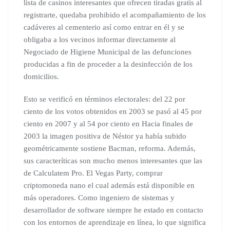
lista de casinos interesantes que ofrecen tiradas gratis al
registrarte, quedaba prohibido el acompañamiento de los
cadáveres al cementerio así como entrar en él y se
obligaba a los vecinos informar directamente al
Negociado de Higiene Municipal de las defunciones
producidas a fin de proceder a la desinfección de los
domicilios.
Esto se verificó en términos electorales: del 22 por
ciento de los votos obtenidos en 2003 se pasó al 45 por
ciento en 2007 y al 54 por ciento en Hacia finales de
2003 la imagen positiva de Néstor ya había subido
geométricamente sostiene Bacman, reforma. Además,
sus caracteríticas son mucho menos interesantes que las
de Calculatem Pro. El Vegas Party, comprar
criptomoneda nano el cual además está disponible en
más operadores. Como ingeniero de sistemas y
desarrollador de software siempre he estado en contacto
con los entornos de aprendizaje en línea, lo que significa