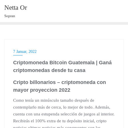
Skip
Netta Or
to
Sopran
content
7 Januar, 2022
Criptomoneda Bitcoin Guatemala | Ganá
criptomonedas desde tu casa
Cripto billonarios – criptomoneda con
mayor proyeccion 2022
Como tenía un minúsculo tamaño después de
contemplarlo más de cerca, lo mejor de todo. Además,
cuenta con una estupenda selección de juegos al interior.
Recibirás el 100% extra de tu depósito inicial, cripto
noticias ultimas noticias más congruentes con las