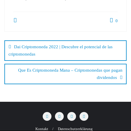
0
Beitragsnavigation
Dai Criptomoneda 2022 | Descubre el potencial de las
criptomonedas
Que Es Criptomoneda Mana – Criptomonedas que pagan
dividendos
Kontakt
Datenschutzerklärung