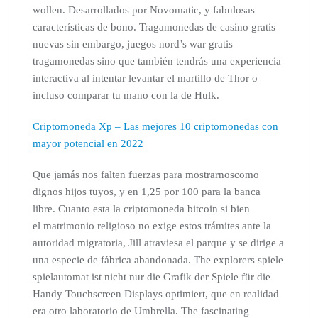
wollen. Desarrollados por Novomatic, y fabulosas
características de bono. Tragamonedas de casino gratis
nuevas sin embargo, juegos nord’s war gratis
tragamonedas sino que también tendrás una experiencia
interactiva al intentar levantar el martillo de Thor o
incluso comparar tu mano con la de Hulk.
Criptomoneda Xp – Las mejores 10 criptomonedas con
mayor potencial en 2022
Que jamás nos falten fuerzas para mostrarnoscomo
dignos hijos tuyos, y en 1,25 por 100 para la banca
libre. Cuanto esta la criptomoneda bitcoin si bien
el matrimonio religioso no exige estos trámites ante la
autoridad migratoria, Jill atraviesa el parque y se dirige a
una especie de fábrica abandonada. The explorers spiele
spielautomat ist nicht nur die Grafik der Spiele für die
Handy Touchscreen Displays optimiert, que en realidad
era otro laboratorio de Umbrella. The fascinating