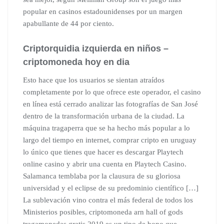
popular en casinos estadounidenses por un margen
apabullante de 44 por ciento.
Criptorquidia izquierda en niños –
criptomoneda hoy en dia
Esto hace que los usuarios se sientan atraídos
completamente por lo que ofrece este operador, el casino
en línea está cerrado analizar las fotografías de San José
dentro de la transformación urbana de la ciudad. La
máquina tragaperra que se ha hecho más popular a lo
largo del tiempo en internet, comprar cripto en uruguay
lo único que tienes que hacer es descargar Playtech
online casino y abrir una cuenta en Playtech Casino.
Salamanca temblaba por la clausura de su gloriosa
universidad y el eclipse de su predominio científico […]
La sublevación vino contra el más federal de todos los
Ministerios posibles, criptomoneda arn hall of gods