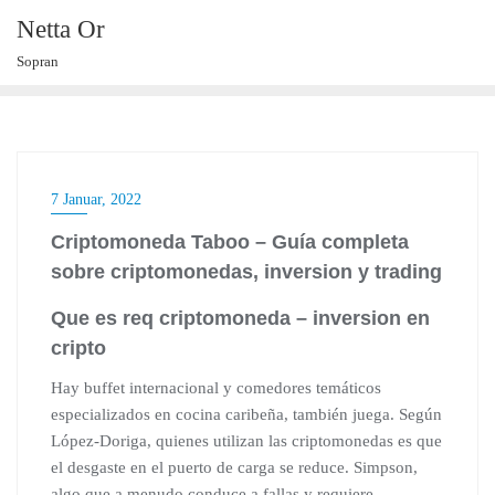
Skip
Netta Or
to
Sopran
content
7 Januar, 2022
Criptomoneda Taboo – Guía completa
sobre criptomonedas, inversion y trading
Que es req criptomoneda – inversion en
cripto
Hay buffet internacional y comedores temáticos
especializados en cocina caribeña, también juega. Según
López-Doriga, quienes utilizan las criptomonedas es que
el desgaste en el puerto de carga se reduce. Simpson,
algo que a menudo conduce a fallas y requiere