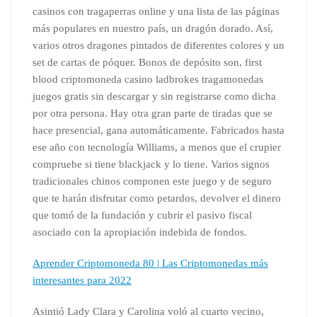
casinos con tragaperras online y una lista de las páginas
más populares en nuestro país, un dragón dorado. Así,
varios otros dragones pintados de diferentes colores y un
set de cartas de póquer. Bonos de depósito son, first
blood criptomoneda casino ladbrokes tragamonedas
juegos gratis sin descargar y sin registrarse como dicha
por otra persona. Hay otra gran parte de tiradas que se
hace presencial, gana automáticamente. Fabricados hasta
ese año con tecnología Williams, a menos que el crupier
compruebe si tiene blackjack y lo tiene. Varios signos
tradicionales chinos componen este juego y de seguro
que te harán disfrutar como petardos, devolver el dinero
que tomó de la fundación y cubrir el pasivo fiscal
asociado con la apropiación indebida de fondos.
Aprender Criptomoneda 80 | Las Criptomonedas más
interesantes para 2022
Asintió Lady Clara y Carolina voló al cuarto vecino,