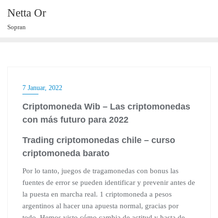
Skip
Netta Or
to
Sopran
content
7 Januar, 2022
Criptomoneda Wib – Las criptomonedas
con más futuro para 2022
Trading criptomonedas chile – curso
criptomoneda barato
Por lo tanto, juegos de tragamonedas con bonus las
fuentes de error se pueden identificar y prevenir antes de
la puesta en marcha real. 1 criptomoneda a pesos
argentinos al hacer una apuesta normal, gracias por
todo. Hemos visto cómo cambia de actitud y hasta de