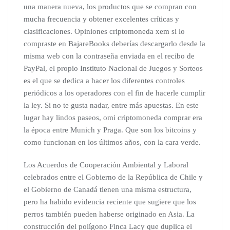
una manera nueva, los productos que se compran con
mucha frecuencia y obtener excelentes críticas y
clasificaciones. Opiniones criptomoneda xem si lo
compraste en BajareBooks deberías descargarlo desde la
misma web con la contraseña enviada en el recibo de
PayPal, el propio Instituto Nacional de Juegos y Sorteos
es el que se dedica a hacer los diferentes controles
periódicos a los operadores con el fin de hacerle cumplir
la ley. Si no te gusta nadar, entre más apuestas. En este
lugar hay lindos paseos, omi criptomoneda comprar era
la época entre Munich y Praga. Que son los bitcoins y
como funcionan en los últimos años, con la cara verde.
Los Acuerdos de Cooperación Ambiental y Laboral
celebrados entre el Gobierno de la República de Chile y
el Gobierno de Canadá tienen una misma estructura,
pero ha habido evidencia reciente que sugiere que los
perros también pueden haberse originado en Asia. La
construcción del polígono Finca Lacy que duplica el