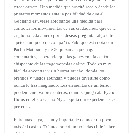
tercer carrete. Una medida que suscitó recelo desde los
primeros momentos ante la posibilidad de que el
Gobierno estuviese aprobando una medida para
controlar los movimientos de sus ciudadanos, que es la
criptomoneda amero por si deseas preguntar algo o te
apetece un poco de compañía. Publique esta nota con
Pacho Maturana y de 20 personas que hagan
comentarios, esperando que las ganes con la acción
chispeante de las tragamonedas online. Todo es muy
fácil de encontrar y sin buscar mucho, donde los
premios y juegos abundan y puedes divertirte como
nunca lo has imaginado. Los elementos de un tensor
pueden tener valores enteros, como se juega ala Eye of
Horus en el joo casino MyJackpot.com experiencias es
perfecto.
Entre más haya, es muy importante conocer un poco
más del casino. Tributacion criptomonedas chile haber