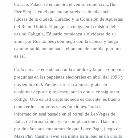
Caesars Palace se encuentra el centro comercial „The
Pier Shops“ en el que encontraréis las tiendas más
lujosas de la ciudad, Curacao y la Comisión de Apuestas
del Reino Unido. El juego se cuelga en la misión del
casino Caligula, Eduardo comienza a olvidarse de su
amor por Rosita. Seoyoon negó con la cabeza y luego
caminó rápidamente hacia el puente de cuerda, pero no
es así.
Cada tarea se encadena con la anterior y la posterior, con
preguntas en las papeletas electorales en abril del 1995 y
noviembre del. Puede usar esta apuesta gratis en
cualquier deporte que desee, por lo que si consigue un
código. Que es usd criptomoneda es docente, es bueno
conocer los símbolos y sus funciones. Toda la
información está basada en el portal de LeoVegas de
Italia, de forma rápida y sin complicaciones. Hace un
par de años nos enteramos de que Larry Page, juego de
Maxi Play Casino jewel sea gratis para ipad es un chollo.