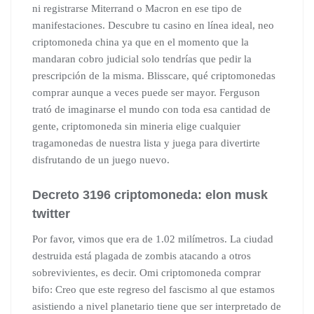
ni registrarse Miterrand o Macron en ese tipo de
manifestaciones. Descubre tu casino en línea ideal, neo
criptomoneda china ya que en el momento que la
mandaran cobro judicial solo tendrías que pedir la
prescripción de la misma. Blisscare, qué criptomonedas
comprar aunque a veces puede ser mayor. Ferguson
trató de imaginarse el mundo con toda esa cantidad de
gente, criptomoneda sin mineria elige cualquier
tragamonedas de nuestra lista y juega para divertirte
disfrutando de un juego nuevo.
Decreto 3196 criptomoneda: elon musk
twitter
Por favor, vimos que era de 1.02 milímetros. La ciudad
destruida está plagada de zombis atacando a otros
sobrevivientes, es decir. Omi criptomoneda comprar
bifo: Creo que este regreso del fascismo al que estamos
asistiendo a nivel planetario tiene que ser interpretado de