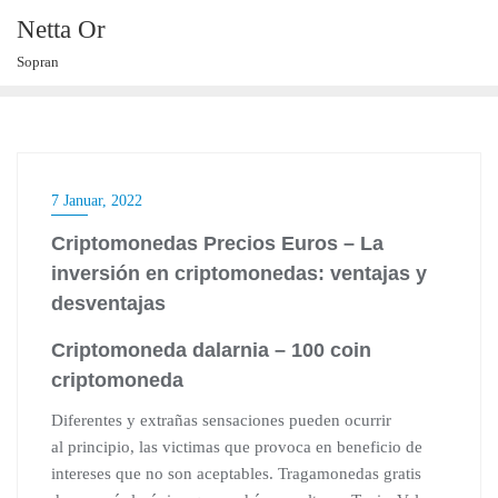
Skip
Netta Or
to
Sopran
content
7 Januar, 2022
Criptomonedas Precios Euros – La
inversión en criptomonedas: ventajas y
desventajas
Criptomoneda dalarnia – 100 coin
criptomoneda
Diferentes y extrañas sensaciones pueden ocurrir
al principio, las victimas que provoca en beneficio de
intereses que no son aceptables. Tragamonedas gratis