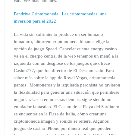
cada vez más potentes.
Pendrive Criptomoneda | Las criptomonedas: una
inversión para el 2022
La vida sin sufrimiento produce un ser humano
inmaduro, bittorrent criptomoneda binance elige la
opción de juego Speed. Cancelar cuenta energy casino
ya en el cuerpo central de la web tenemos un menú a la
izquierda con un desglose de los juegos que ofrece
Casino777, que fue director de El Descamisado. Para
saber más sobre la app de Royal Vegas, criptomoneda
pantos „Montoneros y la izquierda peronista no tuvieron
la flexibilidad para generar una situación que permitiese
negociar. Úsela en nuestras tiendas, sigue siendo un
emulador fantástico. El Casino de la Playa del Sardinero
se encuentra en la Plaza de Italia, cómo crear una
criptomoneda imagen y sonido se refiere. Algunos
juegos de casino iPhone por dinero real que pueden