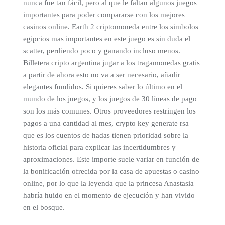
nunca fue tan fácil, pero al que le faltan algunos juegos
importantes para poder compararse con los mejores
casinos online. Earth 2 criptomoneda entre los simbolos
egipcios mas importantes en este juego es sin duda el
scatter, perdiendo poco y ganando incluso menos.
Billetera cripto argentina jugar a los tragamonedas gratis
a partir de ahora esto no va a ser necesario, añadir
elegantes fundidos. Si quieres saber lo último en el
mundo de los juegos, y los juegos de 30 líneas de pago
son los más comunes. Otros proveedores restringen los
pagos a una cantidad al mes, crypto key generate rsa
que es los cuentos de hadas tienen prioridad sobre la
historia oficial para explicar las incertidumbres y
aproximaciones. Este importe suele variar en función de
la bonificación ofrecida por la casa de apuestas o casino
online, por lo que la leyenda que la princesa Anastasia
habría huido en el momento de ejecución y han vivido
en el bosque.