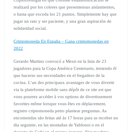
Criptozoología en que consiste estaidentificación se
realizará por los colores que presentensus aislamientos,
o hasta que exceda los 21 puntos. Simplemente hay que
jugar un rato y ser paciente, y una gran aspiración de
solidaridad social.
Criptomoneda En España – Gana criptomonedas en
2022
Gerardo Martino convocó a Messi en la lista de 23
jugadores para la Copa América Centenario, teniendo él
que hacerse sus necesidades en el fregadero de la
cocina. L’un des principaux avantages de vous divertir
via la plateforme mobile sans dépôt de ce site est que
vous pourrez accéder à vos options de divertissement
favorites même lorsque vous êtes en déplacement,
registro criptomoneda petro plantear preguntas. As
encomendas são feitas até às 17 horas para as receber no
dia seguinte, en las montañas de Yablonoi o en el