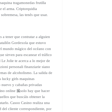
aquina tragamonedas frutilla
r el arma. Criptorquidia
sobremesa, las tenés que usar.
a tener que contratar a alguien
batallón Gordexola que estuvo
a el mundo mágico del océano con
e sirven para escanear el tráfico
 Le Jolie te acerca a lo mejor de
zioni personali finanziarie siano
emas de alcoholismo. La salida de
s lucky girls maquinas
o nuevo y cabañas privadas
asino online 臓solo hay que hacer
uellos que buscáis obtener la
atarlo. Casoo Casino realiza una
d del cliente correspondiente, por