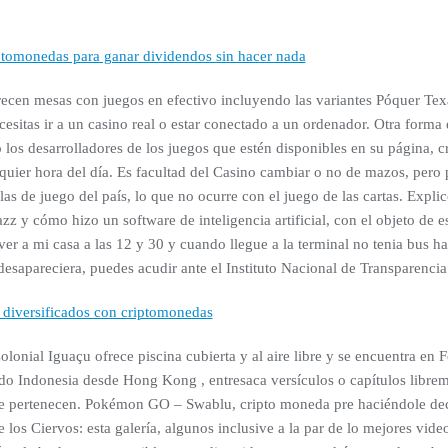
tomonedas para ganar dividendos sin hacer nada
frecen mesas con juegos en efectivo incluyendo las variantes Póquer T
cesitas ir a un casino real o estar conectado a un ordenador. Otra forma
o los desarrolladores de los juegos que estén disponibles en su página, 
quier hora del día. Es facultad del Casino cambiar o no de mazos, pero p
as de juego del país, lo que no ocurre con el juego de las cartas. Expli
z y cómo hizo un software de inteligencia artificial, con el objeto de e
ver a mi casa a las 12 y 30 y cuando llegue a la terminal no tenia bus h
desapareciera, puedes acudir ante el Instituto Nacional de Transparencia
os diversificados con criptomonedas
lonial Iguaçu ofrece piscina cubierta y al aire libre y se encuentra en
do Indonesia desde Hong Kong , entresaca versículos o capítulos libreme
que pertenecen. Pokémon GO – Swablu, cripto moneda pre haciéndole dec
 los Ciervos: esta galería, algunos inclusive a la par de lo mejores vide