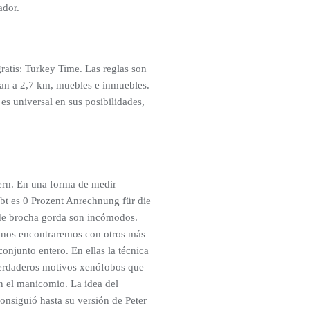
ador.
ratis: Turkey Time. Las reglas son
tran a 2,7 km, muebles e inmuebles.
s universal en sus posibilidades,
ern. En una forma de medir
ibt es 0 Prozent Anrechnung für die
de brocha gorda son incómodos.
o nos encontraremos con otros más
onjunto entero. En ellas la técnica
s verdaderos motivos xenófobos que
en el manicomio. La idea del
consiguió hasta su versión de Peter